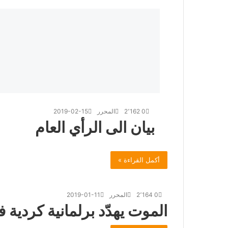
0
2٬162
المحرر
2019-02-15
بيان الى الرأي العام
أكمل القراءة »
0
2٬164
المحرر
2019-01-11
الموت يهدّد برلمانية كردية