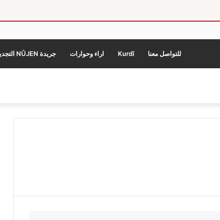
للتواصل معنا
Kurdî
اراء وحوارات
جريدة NÛJEN التجديد