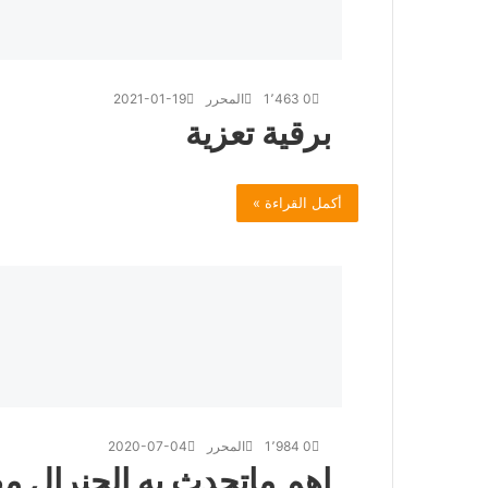
0
1٬463
المحرر
2021-01-19
برقية تعزية
أكمل القراءة »
0
1٬984
المحرر
2020-07-04
اهم ماتحدث به الجنرال م