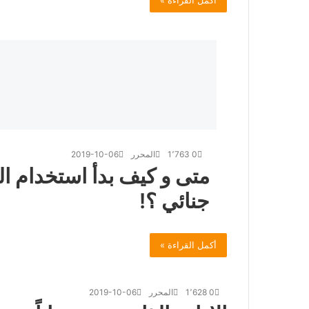
أكمل القراءة »
0
1٬763
المحرر
2019-10-06
متى و كيف بدأ استخدام ا
جنائي ؟!
أكمل القراءة »
0
1٬628
المحرر
2019-10-06