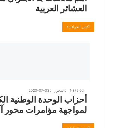
العشائر العربية
أكمل القراءة »
0
1٬875
المحرر
2020-07-03
أحزاب الوحدة الوطنية الك
لمواجهة مؤامرات محور آس