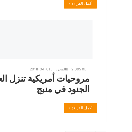
أكمل القراءة »
0
2٬395
المحرر
2018-04-01
مروحيات أمريكية تنزل ا
الجنود في منبج
أكمل القراءة »