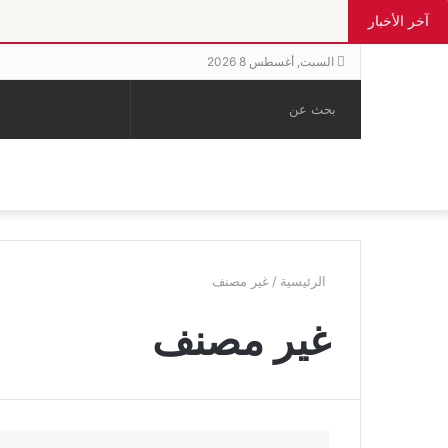
آخر الأخبار
السبت, أغسطس 8 2026
بحث
الوضع
إضافة
مقال
عن
المظلم
عمود
عشوائي
جانبي
الرئيسية
/
غير مصنف
غير مصنف