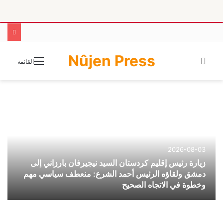
Nûjen Press
الوضع
القائمة
المظلم
2026-08-03
زيارة رئيس إقليم كردستان السيد نيجيرفان بارزاني إلى
دمشق ولقاؤه الرئيس أحمد الشرع: منعطف سياسي مهم
وخطوة في الاتجاه الصحيح