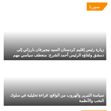
سوريا
زيارة رئيس إقليم كردستان السيد نيجيرفان بارزاني إلى
دمشق ولقاؤه الرئيس أحمد الشرع: منعطف سياسي مهم
وخطوة في الاتجاه الصحيح
سياسة التبرير والهروب من الواقع: قراءة تحليلية في سلوك
النخب والأنظمة