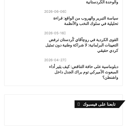
والوحدة الكُردستانية
2026-06-06
سياسة التبرير والهروب من الواقع: قراءة
تحليلية في سلوك النخب والأنظمة
2026-05-16
القوى الكردية في روچآڤاي كُردستان ترفض
التعيينات البرلمانية: لا شراكة وطنية دون تمثيل
كردي حقيقي
2026-04-27
دبلوماسية على حافة التناقض: كيف يثير أداء
المبعوث الأميركي توم براك الجدل داخل
واشنطن؟
تابعنا على فيسبوك