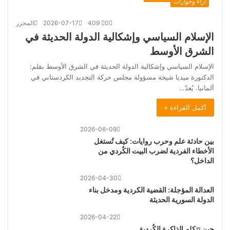
اراء وحوارات
0
409
2026-07-17
المحرر
الإسلام السياسي وإشكالية الدولة الحديثة في
الشرق الأوسط
الإسلام السياسي وإشكالية الدولة الحديثة في الشرق الأوسط بقلم:
الدكتورة ميديا شيخة مسؤولة مجلس حركة التجديد الكردستاني في
ألمانيا. يُعدّ…
أكمل القراءة »
2026-06-09
بين حادثة علم وحرب روايات: كيف تُستغل
الأخطاء الفردية لضرب البيت الكُردي من
الداخل؟
2026-04-30
العدالة المؤجلة: القضية الكردية ومدخل بناء
الدولة السورية الحديثة
2026-04-22
ﺣﯿﻦ ﺗﺘﻜﻠﻢ اﻟﺬاﻛﺮة اﻟﻜُﺮدﯾﺔ