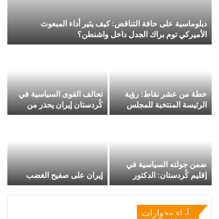
دبلوماسية على حافة التناقض: كيف يثير أداء المبعوث
الأميركي توم براك الجدل داخل واشنطن؟
خطة من عشر نقاط: رؤية
تحالف القوى السياسية في
الرئيسة المنتخبة للمجلس
كُردستان إيران يحذر من
الوطني للمقاومة الإيرانية
مرحلة مصيرية ويدعو إلى
(NCRI) مريم رجوي لإيران
اليقظة والوحدة وحماية
ما بعد نظام ولاية الفقيه
السلم الأهلي
ضمن جولته السياسية في
إقليم كُردستان: الدكتور
إيران على صفيح الغضب
رزگار قاسم يلتقي الأستاذ
روميو هكاري السكرتير العام
لحزب بيت نهرين الديمقراطي
آراء وحوارات
في هولير