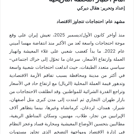
إعداد وتحرير: هڤال ديركي
مشهد عام: احتجاجات تتجاوز الاقتصاد
منذ أواخر كانون الأول/ديسمبر 2025، تعيش إيران على وقع
موجة احتجاجات واسعة تُعد من الأكبر منذ انتفاضة مهسا أميني
عام 2022. ما بدأ كغضب شعبي على غلاء المعيشة وانهيار
العملة وارتفاع الأسعار، سرعان ما تحوّل إلى حراك اجتماعي–
سياسي متعدد الطبقات، حيث اندلعت احتجاجات شعبية واسعة
في أكثر من مدينة ومحافظة بسبب تفاقم الأزمة الاقتصادية
وتدهور قيمة العملة المحلية (الريال) مع ارتفاع حاد في الأسعار
وتراجع القدرة الشرائية للمواطنين. وقد انطلقت الاحتجاجات من
بازار طهران التجاري ثم امتدت إلى مدن كبرى مثل أصفهان،
شيراز، همدان، لردغان، كرمانشاه وغيرها، بينما يتظاهر آلاف
الإيرانيين من تجار، طلاب، مهنيين، وسكان المناطق الريفية،
مطالبين بتحسين الأوضاع المعيشية ومحاربة فساد وعجز النظام
في إدارة الاقتصاد ومواجهة التضخم الذي تجاوز مستويات