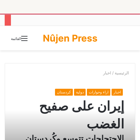
Nûjen Press
الوضع
القائمة
المظلم
الرئيسية
/
اخبار
اخبار
اراء وحوارات
دولية
كردستان
إيران على صفيح
الغضب
الاحتجاجات تتوسع وكُردستان