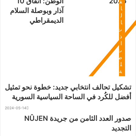
2026
الوطن: اتفاق 10
ق
ا
آذار وبوصلة السلام
ل
الديمقراطي
ا
ت
ذ
ا
ت
ص
ل
ة
تشكيل تحالف انتخابي جديد: خطوة نحو تمثيل
أفضل للكُرد في الساحة السياسية السورية
2024-05-14
صدور العدد الثامن من جريدة NÛJEN
التجديد