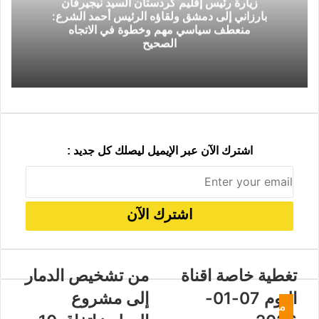
زيارة رئيس إقليم كردستان السيد نيجيرفان
ب
ا
بارزاني إلى دمشق ولقاؤه الرئيس أحمد الشرع:
ر
ل
منعطف سياسي مهم وخطوة في الاتجاه
ي
ب
الصحيح
د
ر
ي
د
اشترك الآن عبر الإيميل ليصلك كل جديد :
تغطية خاصة اقناة
من تشخيص الدمار
اليوم 07-01-
إلى مشروع
م