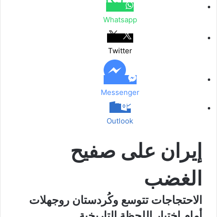
ب
ر
Whatsapp
ا
ل
ب
Twitter
ر
ي
د
Messenger
Outlook
إيران على صفيح
الغضب
الاحتجاجات تتوسع وكُردستان روجھلات
أمام اختبار اللحظة التاريخية