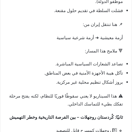
موظفو الدولة).
فشلت السلطة في تقديم حلول مقنعة.
📌 هنا تنتقل إيران من:
أزمة معيشية ➜ أزمة شرعية سياسية
🔻 ملامح هذا المسار:
تصاعد الشعارات السياسية المباشرة.
تآكل هيبة الأجهزة الأمنية في بعض المناطق.
بروز أشكال تنظيم محلية غير مركزية.
⚠️ هذا السيناريو لا يعني سقوطًا فوريًا للنظام، لكنه يفتح مرحلة
تفكك بطيء للتماسك الداخلي.
ثانيًا: كُردستان روجھلات – بين الفرصة التاريخية وخطر التهميش
🔹 1️⃣ روجھلات كمسرح قابل للتصعيد