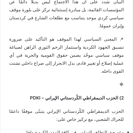
البيان شدد على أن هذا الاجتماع ليس بديلاً دائمًا عن
المؤسسات القائمة، بل مبادرة إستثنائية تركز على بلورة موقف
سياسي كردي موحد يتناسب مع تطلعات الشارع في كردستان
وإيران عمومًا.
📌 المعنى السياسي لهذا الموقف هو التأكيد على ضرورة
تنسيق الجهود الكردية واستثمار الزخم الثوري الراهن لصياغة
موقف سياسي موحّد يضمن حقوق القومية والحرية في أي
عملية إصلاح أو تغيير قادم، بدل الانجرار إلى صراع داخلي تشتت
القوى داخله.
🔷
2) الحزب الديمقراطي الكُردستاني الإيراني – PDKI
الحزب الديمقراطي الكُردستاني الإيراني يتبنّى موقفًا داعمًا
للحراك الشعبي، مع تركيز خاص على:
دعم حق التظاهر السلمي في كافة المدن الكردية داخل