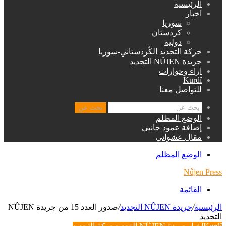
الرئيسية
اخبار
سوريا
كردستان
دولية
حركة التجديد الكُردستاني-سوريا
جريدة NÛJEN التجديد
اراء وحوارات
Kurdî
للتواصل معنا
بحث عن
الوضع المظلم
إضافة عمود جانبي
مقال عشوائي
الوضع المظلم
Nûjen Press
القائمة
الرئيسية
/
جريدة NÛJEN التجديد
/
صدور العدد 15 من جريدة NÛJEN
التجديد