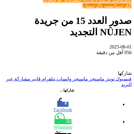
Kurdî
اخبار
جريدة NÛJEN التجديد
حركة التجديد
الكردستاني
سوريا
كردستان
صدور العدد 15 من جريدة
NÛJEN التجديد
2025-08-01
956
أقل من دقيقة
شاركها
فيسبوك
تويتر
ماسنجر
ماسنجر
واتساب
تيلقرام
ڤايبر
مشاركة عبر
البريد
شاركها…
Facebook
Whatsapp