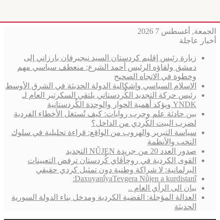
الجمعة, أغسطس 7 2026
أخبار عاجلة
زيارة رئيس إقليم كردستان السيد نيجيرفان بارزاني إلى
دمشق ولقاؤه الرئيس أحمد الشرع: منعطف سياسي مهم
وخطوة في الاتجاه الصحيح
الإسلام السياسي وإشكالية الدولة الحديثة في الشرق الأوسط
رئيس حركة التجديد الكُردستاني يلتقي السكرتير العام لـ
YNDK ويؤكد أهمية الحوار والوحدة الكُردستانية
بين حادثة علم وحرب روايات: كيف تُستغل الأخطاء الفردية
لضرب البيت الكُردي من الداخل؟
سياسة التبرير والهروب من الواقع: قراءة تحليلية في سلوك
النخب والأنظمة
صدور العدد 20 من جريدة NÛJEN التجديد
القوى الكردية في روچآڤاي كُردستان ترفض التعيينات
البرلمانية: لا شراكة وطنية دون تمثيل كردي حقيقي
DaxuyanîyaTevgera Nûjen a kurdistanî:
بيان الى الرأي العام ..
العدالة المؤجلة: القضية الكردية ومدخل بناء الدولة السورية
الحديثة