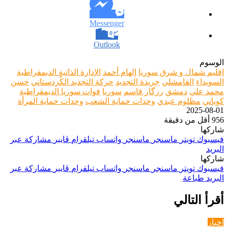
Messenger
Outlook
الوسوم
إقليم شمال و شرق سوريا
إلهام أحمد
الإدارة الذاتية الديمقراطية
السويداء
القامشلي
جريدة التجديد
حركة التجديد الكُردستاني
حسن
محمد علي
دمشق
رزگار قاسم
سوريا
قوات سوريا الديمقراطية
كوباني
مظلوم عبدي
وحدات حماية الشعب
وحدات حماية المرأة
2025-08-01
956
أقل من دقيقة
شاركها
فيسبوك
تويتر
ماسنجر
ماسنجر
واتساب
تيلقرام
ڤايبر
مشاركة عبر
البريد
شاركها
فيسبوك
تويتر
ماسنجر
ماسنجر
واتساب
تيلقرام
ڤايبر
مشاركة عبر
البريد
طباعة
أقرأ التالي
اخبار