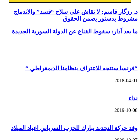
د. رزگار قاسم: لا نقاش على سلاح “قسد” والاندماج
مشروط بدستور يضمن الحقوق
ما بعد آذار: سقوط القناع عن الدولة السورية الجديدة
مقالات ذات صلة
“فرنسا ستتجه للاعتراف بنظامنا الديمقراطي “
2018-04-01
نداء
2019-10-08
وفد حركة التجديد يبارك للحزب السرياني اعياد الميلاد