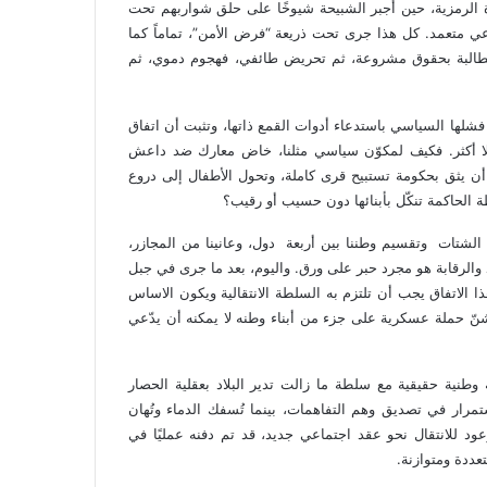
دة الرمزية، حين أجبر الشبيحة شيوخًا على حلق شواربهم تحت
 متعمد. كل هذا جرى تحت ذريعة “فرض الأمن”، تماماً كما
طالبة بحقوق مشروعة، ثم تحريض طائفي، فهجوم دموي، ثم
فشلها السياسي باستدعاء أدوات القمع ذاتها، وتثبت أن اتفاق
لا أكثر. فكيف لمكوّن سياسي مثلنا، خاض معارك ضد داعش
ن يثق بحكومة تستبيح قرى كاملة، وتحول الأطفال إلى دروع
 الحاكمة تنكّل بأبنائها دون حسيب أو رقيب؟
نا الشتات وتقسيم وطننا بين أربعة دول، وعانينا من المجازر،
يذ والرقابة هو مجرد حبر على ورق. واليوم، بعد ما جرى في جبل
 الاتفاق يجب أن تلتزم به السلطة الانتقالية ويكون الاساس
يشنّ حملة عسكرية على جزء من أبناء وطنه لا يمكنه أن يدّعي
نية حقيقية مع سلطة ما زالت تدير البلاد بعقلية الحصار
استمرار في تصديق وهم التفاهمات، بينما تُسفك الدماء وتُهان
عود للانتقال نحو عقد اجتماعي جديد، قد تم دفنه عمليًا في
ددة ومتوازنة.