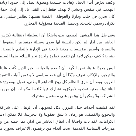
وكيف تعرّض أبناء الجبل لإهانات جسدية ومعنوية تصل إلى حدود الإبا
التهديد، في طقس وحشي لا يهدف فقط إلى القتل بل إلى إذلال جماعي
كان يجري في حلب وداريّا والغوطة… القصة نفسها: تظاهر سلمي، م
نكران رسمي للحدث، وتحميل الضحية مسؤولية المجازر.
وفي ظل هذا المشهد الدموي، يبدو واضحًا أن السلطة الانتقالية تكرّس 
العاشر من آذار لم يكن بالنسبة لها سوى وسيلة لامتصاص الضغوط 
والنصرة، وأسس مؤسسات مدنية ناجحة في الإدارة والتعليم والصحة، أ
بشرية؟ كيف يمكن لأمة أن تتقدم خطوة واحدة نحو السلام بينما السلطة
ليس جديدًا علينا، نحن الكُرد، أن نُصدم بالخيانة. نحن الذين كُتب علي
والتهجير، والإنكار، نعرف جيّدًا أن أي عقد سياسي لا يضمن آليات التنف
الدروز، وبعد أن خرق النظام كل روح التفاهم الوطني، نقول بوضوح: هذا
لبناء دولة مدنية تعددية لامركزية تشارك فيها كافة المكونات. إن من 
الشراكة، ولا يمكن أن يُؤتمن على مستقبل مشترك.
لقد كشفت أحداث جبل الدروز، بكل قسوتها، أن الرهان على شراكة وط
والتجويع والقصف، هو رهان لا يليق بعقولنا ولا بتجربتنا. فلا يمكن ال
الكرامات. لقد بات واضحًا أن اتفاق العاشر من آذار، بما حمله من و
مدرجات السياسة القديمة، تحت أقدام من يرفضون الاعتراف بسوريا متع