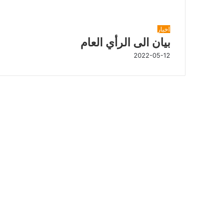
شاهد أيضاً
إ
اخبار
غ
بيان الى الرأي العام
ل
2022-05-12
ا
ق