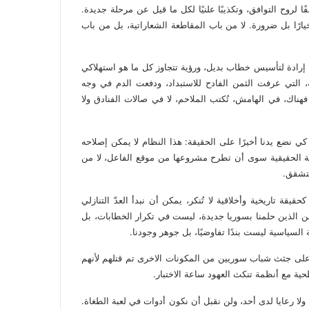
لروح التوافق، وتكذيبًا علنيًا لكل ما قيل عن مرحلة جديدة.
يارًا بل ضرورة. لا من باب المقاطعة الشعاراتية، بل من باب
ًا إرادة لتأسيس خطاب بديل، ورؤية تتجاوز كل ما هو استهلاكي
ة، التي عرفت الثمن الفادح للاستبداد، ودفعت الدم في وجه
هناك، في الهامش، تُكتب الملاحم، لا في صالات الفنادق ولا
كي نضع يدنا أخيرًا على الحقيقة: هذا النظام لا يمكن إصلاحه
طنية الحقيقية سوى أن تطرح مشروعها من موقع الفاعل، لا من
متشقق.
 تاريخية وأخلاقية لا تُنكر، يمكن أن نبدأ العدّ التنازلي
نحن الذين حلمنا بسوريا جديدة، ليست في تكرار الخطابات، بل
السياسية ليست بندًا تفاوضيًا، بل جوهر وجودنا.
ا على جثث شباب سوريين من المكونات الاخرى تم قتلهم لأنهم
ية مع أنظمة تنكث العهود ساعة الاختبار.
ولا رعايا لدى أحد، ولن نقبل أن نكون أدوات في لعبة الطغاة.