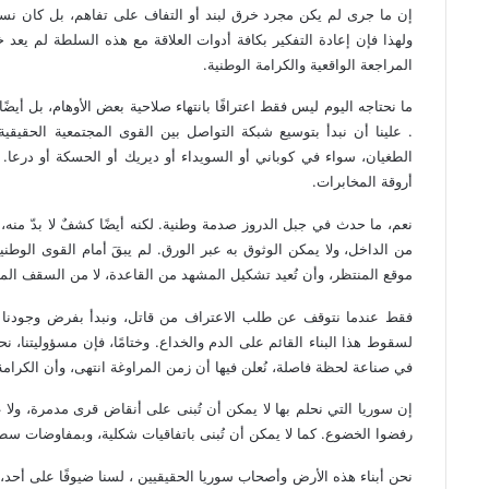
إن ما جرى لم يكن مجرد خرق لبند أو التفاف على تفاهم، بل كان نسفًا 
ولهذا فإن إعادة التفكير بكافة أدوات العلاقة مع هذه السلطة لم يعد خ
المراجعة الواقعية والكرامة الوطنية.
ما نحتاجه اليوم ليس فقط اعترافًا بانتهاء صلاحية بعض الأوهام، بل أيض
. علينا أن نبدأ بتوسيع شبكة التواصل بين القوى المجتمعية الحقيقي
الطغيان، سواء في كوباني أو السويداء أو ديريك أو الحسكة أو درعا. ف
أروقة المخابرات.
نعم، ما حدث في جبل الدروز صدمة وطنية. لكنه أيضًا كشفٌ لا بدّ منه، 
من الداخل، ولا يمكن الوثوق به عبر الورق. لم يبقَ أمام القوى الو
موقع المنتظر، وأن تُعيد تشكيل المشهد من القاعدة، لا من السقف ال
فقط عندما نتوقف عن طلب الاعتراف من قاتل، ونبدأ بفرض وجودنا كحقيقة
لسقوط هذا البناء القائم على الدم والخداع. وختامًا، فإن مسؤوليتنا، 
في صناعة لحظة فاصلة، نُعلن فيها أن زمن المراوغة انتهى، وأن الكرامة 
إن سوريا التي نحلم بها لا يمكن أن تُبنى على أنقاض قرى مدمرة، ول
رفضوا الخضوع. كما لا يمكن أن تُبنى باتفاقيات شكلية، وبمفاوضات سطح
نحن أبناء هذه الأرض وأصحاب سوريا الحقيقيين ، لسنا ضيوفًا على أحد، 