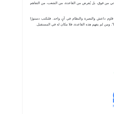
 يأتي من فوق، بل يُفرض من القاعدة، من الشعب، من التفاهم
ُحيي ميثاق 2004، ومظاهرات 2011، وإرادة من قاوم داعش والنصرة والنظام في آنٍ واحد. فلنكتب دستورًا
ًا”. ومن لم يفهم هذه القاعدة، فلا مكان له في المستقبل.