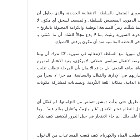
سوري المتمثل بالسلطة الانتقالية الجديدة، والذي يحاول أن
بد، الدموي، المتعطش للسلطة، والمستعد لسحق أي مكوّن لا
 شكّلت رمزاً للممانعة الوطنية والكرامة المجبولة بالتاريخ –
 السورية وتثبت بما لا يدع مجالاً للشك أن ما سُمّي بـ
في اللحظة المناسبة ضد أي مكون يرفض الانصياع.
سوريا، مع السلطة الإنتقالية في سورية، كنّا ندرك أن بيننا
فرصة لانتقال سياسي عقلاني، لامركزي، يعيد الاعتبار لمفهوم
اتفاق بدافع الضعف، بل بدافع الإيمان بأن المرحلة تتطلب تغليب
ارتهم في الإدارة، والقتال، والسياسة، هم جزء لا يتجزأ من
 الذاتية، بمكانة اللغة الكُردية، وبضمانات لمشاركة مكونات
 طويل حتى بدأت دمشق تتملص من التزاماتها. لم تُفعّل أي
لنظام تعتبر الاتفاق “غير ملزم”، و”تنازل مبالغ فيه”. وما
عاً على ذلك، ثم جاء الانفجار في جبل الدروز ليكشف كيف يفكر
 قطعت المياه والكهرباء، كيف مُنعت المساعدات من الدخول،