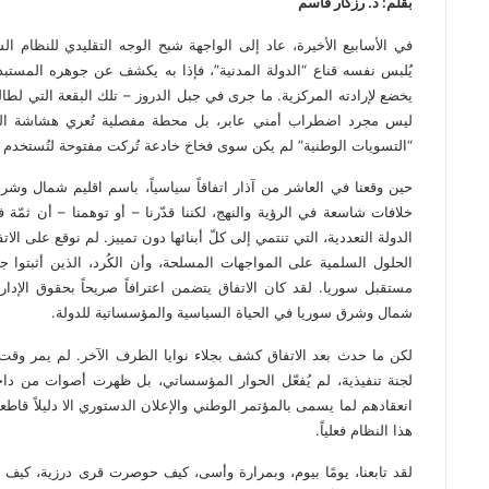
بقلم: د. رزگار قاسم
في الأسابيع الأخيرة، عاد إلى الواجهة شبح الوجه التقليدي للنظام ال
يُلبس نفسه قناع “الدولة المدنية”، فإذا به يكشف عن جوهره المست
يخضع لإرادته المركزية. ما جرى في جبل الدروز – تلك البقعة التي لطالما
ليس مجرد اضطراب أمني عابر، بل محطة مفصلية تُعري هشاشة الدولة
“التسويات الوطنية” لم يكن سوى فخاخ خادعة تُركت مفتوحة لتُستخدم 
حين وقعنا في العاشر من آذار اتفاقاً سياسياً، باسم اقليم شمال وشرق 
خلافات شاسعة في الرؤية والنهج، لكننا قدّرنا – أو توهمنا – أن ثمّة 
الدولة التعددية، التي تنتمي إلى كلّ أبنائها دون تمييز. لم نوقع على ال
الحلول السلمية على المواجهات المسلحة، وأن الكُرد، الذين أثبتوا جد
مستقبل سوريا. لقد كان الاتفاق يتضمن اعترافاً صريحاً بحقوق الإدارة
شمال وشرق سوريا في الحياة السياسية والمؤسساتية للدولة.
لكن ما حدث بعد الاتفاق كشف بجلاء نوايا الطرف الآخر. لم يمر وقت
لجنة تنفيذية، لم يُفعّل الحوار المؤسساتي، بل ظهرت أصوات من داخل ا
انعقادهم لما يسمى بالمؤتمر الوطني والإعلان الدستوري الا دليلاً قاط
هذا النظام فعلياً.
لقد تابعنا، يومًا بيوم، وبمرارة وأسى، كيف حوصرت قرى درزية، كيف