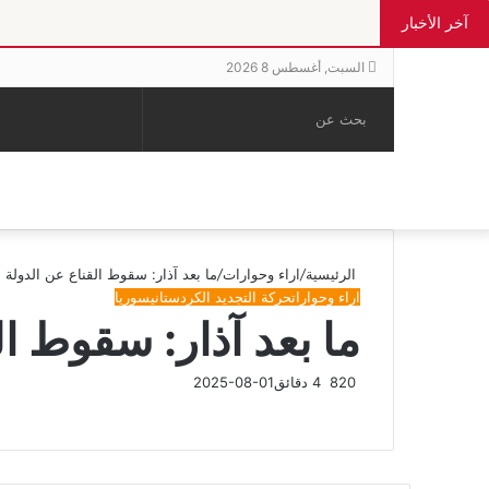
آخر الأخبار
السبت, أغسطس 8 2026
بحث
الوضع
إضافة
مقال
عن
المظلم
عمود
عشوائي
جانبي
الرئيسية
/
اراء وحوارات
/
ما بعد آذار: سقوط القناع عن الدولة 
اراء وحوارات
حركة التجديد الكردستاني
سوريا
ما بعد آذار: سقوط ا
820
4 دقائق
2025-08-01