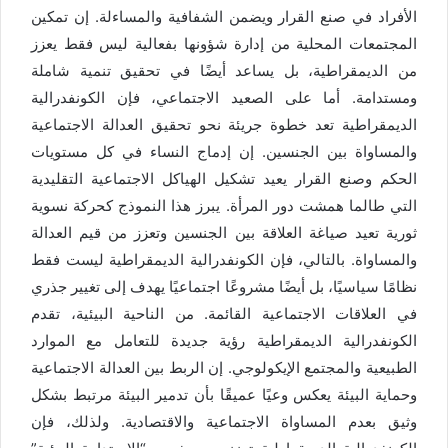
الأفراد في صنع القرار ويضمن الشفافية والمساءلة. إن تمكين
المجتمعات المحلية من إدارة شؤونها بفعالية ليس فقط يعزز
من الديمقراطية، بل يساعد أيضًا في تحقيق تنمية شاملة
ومستدامة. أما على الصعيد الاجتماعي، فإن الكونفدرالية
الديمقراطية تعد خطوة جريئة نحو تحقيق العدالة الاجتماعية
والمساواة بين الجنسين. إن إدماج النساء في كل مستويات
الحكم وصنع القرار يعيد تشكيل الهياكل الاجتماعية التقليدية
التي طالما همشت دور المرأة. يبرز هذا النموذج كحركة نسوية
ثورية تعيد صياغة العلاقة بين الجنسين وتعزز من قيم العدالة
والمساواة. بالتالي، فإن الكونفدرالية الديمقراطية ليست فقط
نظامًا سياسيًا، بل أيضًا مشروعًا اجتماعيًا يهدف إلى تغيير جذري
في العلاقات الاجتماعية القائمة. من الناحية البيئية، تقدم
الكونفدرالية الديمقراطية رؤية جديدة للتعامل مع الموارد
الطبيعية والمجتمع الإيكولوجي. إن الربط بين العدالة الاجتماعية
وحماية البيئة يعكس وعيًا عميقًا بأن تدمير البيئة مرتبط بشكل
وثيق بعدم المساواة الاجتماعية والاقتصادية. ولذلك، فإن