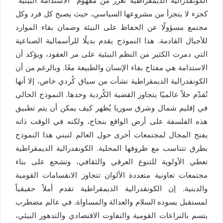
الكونفدرالية الديمقراطية تعزز من مفهوم “الاستدامة البيئية”
كجزء لا يتجزأ من مشروعها السياسي، حيث يصبح كل فرد وكل
مجتمع مسؤولًا عن الحفاظ على البيئة وضمان بقاء الموارد
للأجيال القادمة. هذا النموذج يقدم بديلًا للرأسمالية الصناعية
التي دمرت الكثير من النظم البيئية على مر العقود، ويؤكد أن
الاستدامة هي مفتاح بقاء الإنسان والطبيعة معًا. وبالرغم من أن
الكونفدرالية الديمقراطية نشأت من سياق كُردي خاص، إلا أنها
تُقدّم حلاً عالميًا يتجاوز القضية الكُردية وحدها. النموذج الحالي
في إقليم شمال وشرق سوريا يُظهر كيف يمكن أن يتم تطبيق
هذه الفلسفة على أرض الواقع بنجاح، ولكنه في الوقت ذاته
يفتح المجال لمجتمعات أخرى حول العالم لتبني هذا النموذج
بطرق تتناسب مع ظروفها المحلية. الكونفدرالية الديمقراطية
تعطي الأولوية للتنوع العرقي والثقافي، وتشجع على بناء
مجتمعات تعاونية متعددة الألوان تتجاوز الانقسامات القومية
والدينية. إن الكونفدرالية الديمقراطية تقدم أملاً حقيقياً
لمستقبل يسوده السلام والعدالة والمساواة. في عالم مضطرب
يتسم بالنزاعات القومية والتفاوت الاقتصادي والتدهور البيئي،