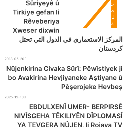
Sûriyeyê û
ت
ص
Tirkiye gefan li
ل
Rêveberiya
ة
Xweser dixwin
المركز الاستعماري في الدول التي تحتل
كردستان
2018-05-20
Nûjenkirina Civaka Sûrî: Pêwîstiyek ji
bo Avakirina Hevjiyaneke Aştiyane û
Pêşerojeke Hevbeş
2025-12-13
EBDULXENÎ UMER- BERPIRSÊ
NIVÎSGEHA TÊKILIYÊN DÎPLOMASÎ
YA TEVGERA NÛJEN, li Rojava TV