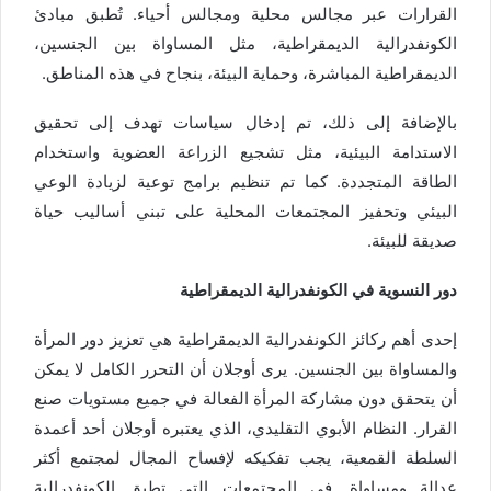
القرارات عبر مجالس محلية ومجالس أحياء. تُطبق مبادئ
الكونفدرالية الديمقراطية، مثل المساواة بين الجنسين،
الديمقراطية المباشرة، وحماية البيئة، بنجاح في هذه المناطق.
بالإضافة إلى ذلك، تم إدخال سياسات تهدف إلى تحقيق
الاستدامة البيئية، مثل تشجيع الزراعة العضوية واستخدام
الطاقة المتجددة. كما تم تنظيم برامج توعية لزيادة الوعي
البيئي وتحفيز المجتمعات المحلية على تبني أساليب حياة
صديقة للبيئة.
دور النسوية في الكونفدرالية الديمقراطية
إحدى أهم ركائز الكونفدرالية الديمقراطية هي تعزيز دور المرأة
والمساواة بين الجنسين. يرى أوجلان أن التحرر الكامل لا يمكن
أن يتحقق دون مشاركة المرأة الفعالة في جميع مستويات صنع
القرار. النظام الأبوي التقليدي، الذي يعتبره أوجلان أحد أعمدة
السلطة القمعية، يجب تفكيكه لإفساح المجال لمجتمع أكثر
عدالة ومساواة. في المجتمعات التي تطبق الكونفدرالية