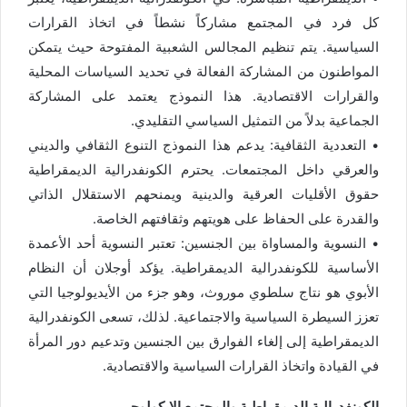
كل فرد في المجتمع مشاركاً نشطاً في اتخاذ القرارات
السياسية. يتم تنظيم المجالس الشعبية المفتوحة حيث يتمكن
المواطنون من المشاركة الفعالة في تحديد السياسات المحلية
والقرارات الاقتصادية. هذا النموذج يعتمد على المشاركة
الجماعية بدلاً من التمثيل السياسي التقليدي.
• التعددية الثقافية: يدعم هذا النموذج التنوع الثقافي والديني
والعرقي داخل المجتمعات. يحترم الكونفدرالية الديمقراطية
حقوق الأقليات العرقية والدينية ويمنحهم الاستقلال الذاتي
والقدرة على الحفاظ على هويتهم وثقافتهم الخاصة.
• النسوية والمساواة بين الجنسين: تعتبر النسوية أحد الأعمدة
الأساسية للكونفدرالية الديمقراطية. يؤكد أوجلان أن النظام
الأبوي هو نتاج سلطوي موروث، وهو جزء من الأيديولوجيا التي
تعزز السيطرة السياسية والاجتماعية. لذلك، تسعى الكونفدرالية
الديمقراطية إلى إلغاء الفوارق بين الجنسين وتدعيم دور المرأة
في القيادة واتخاذ القرارات السياسية والاقتصادية.
الكونفدرالية الديمقراطية والمجتمع الإيكولوجي