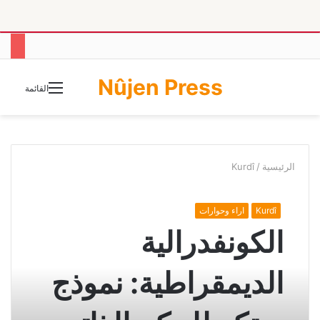
Nûjen Press
الوضع
القائمة
المظلم
الرئيسية
/
Kurdî
Kurdî
اراء وحوارات
الكونفدرالية
الديمقراطية: نموذج