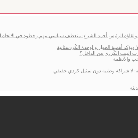
ق ولقاؤه الرئيس أحمد الشرع: منعطف سياسي مهم وخطوة في الاتجاه 
ب البيت الكُردي من الداخل؟
خب والأنظمة
ية: لا شراكة وطنية دون تمثيل كردي حقيقي
يثة