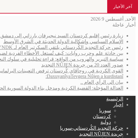
آخر الأخبار
الأحد, أغسطس 9 2026
أخبار عاجلة
زيارة رئيس إقليم كردستان السيد نيجيرفان بارزاني إلى دمش
الإسلام السياسي وإشكالية الدولة الحديثة في الشرق الأوسط
رئيس حركة التجديد الكُردستاني يلتقي السكرتير العام لـ YNDK ويؤكد أهمية الحوار والوحدة الكُردستانية
بين حادثة علم وحرب روايات: كيف تُستغل الأخطاء الفردية لضر
سياسة التبرير والهروب من الواقع: قراءة تحليلية في سلوك الن
صدور العدد 20 من جريدة NÛJEN التجديد
القوى الكردية في روچآڤاي كُردستان ترفض التعيينات البرلمان
DaxuyanîyaTevgera Nûjen a kurdistanî:
بيان الى الرأي العام ..
العدالة المؤجلة: القضية الكردية ومدخل بناء الدولة السورية الحد
الرئيسية
اخبار
سوريا
كردستان
دولية
حركة التجديد الكُردستاني-سوريا
جريدة NÛJEN التجديد