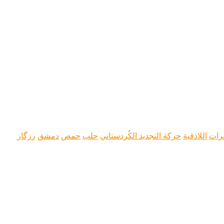
فرات
اللاذقية
حركة التجديد الكُردستاني
حلب
حمص
دمشق
رزگار