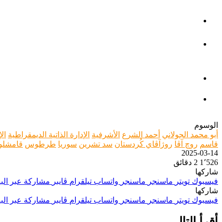
الوسوم
أبو محمد الجولاني
أحمد الشرع
الأشرفية
الإدارة الذاتية الديمقراطية
ال
قاسم
روچ آڤا
روژآڤاي كُردستان
سد تشرين
سوريا
طرطوس
قامشلو
2025-03-14
1٬526
2 دقائق
شاركها
فيسبوك
تويتر
ماسنجر
ماسنجر
واتساب
تيلقرام
ڤايبر
مشاركة عبر البر
شاركها
فيسبوك
تويتر
ماسنجر
ماسنجر
واتساب
تيلقرام
ڤايبر
مشاركة عبر البر
أقرأ التالي