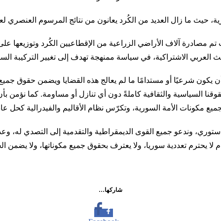
ديد من الكُرد يعانون من نتائج المرسوم العنصري لعام 1962، الذي سلبهم حقوقهم المدنية والسياس
ث تم مصادرة آلاف الأراضي الزراعية من الإقطاعيين الكُرد وتوزيعها 
العربي الاشتراكية، في سياسة ممنهجة تهدف إلى تغيير التركيبة السكا
ن يكون شرعيًا أو مستدامًا ما لم يعالج هذه القضايا ويضمن حقوق جميع
نا السياسية والثقافية كاملةً دون أي تنازل أو مساومة. كما نؤمن بأن
لجميع مكونات الأمة السورية، وتكرّس نظام الأقاليم والفيدرالية كحل ع
لدستوري، وندعو جميع القوى الديمقراطية والتقدمية إلى التصدي له، وعدم
ام لا يحترم تعددية سوريا، ولا يعترف بحقوق جميع مكوناتها، ولا يضمن ا
شاركها…