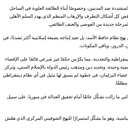
المتشددة ضد المدنيين، وخصوصًا أبناء الطائفة العلوية في الساحل
ونرفض كل أشكال التطرف والإرهاب المنظم الذي يهدد السلم الأهلي
 لمرحلة جديدة من الفوضى والعنف الطائفي.
هج نظام حافظ الأسد، بل تعيد إنتاجه بصبغة إسلامية أكثر تشددًا، في
 الدروز، وباقي المكونات.
ديمقراطية والتعددية، مما يكرّس حكمًا غير شرعي قائمًا على الإقصاء
سمية وحيدة، وتحديد دين ومذهب رئيس الدولة بالإسلام السني، وتركز
ي أعضاء البرلمان، في خطوة لم يسبق لها مثيل في أي نظام ديمقراطي
طلقًا.
تي ما زالت تشكّل عائقًا أمام تحقيق العدالة في سوريا، على سبيل
ياسية، وهو ما يشكّل استمرارًا للنهج الشوفيني المركزي الذي همّش