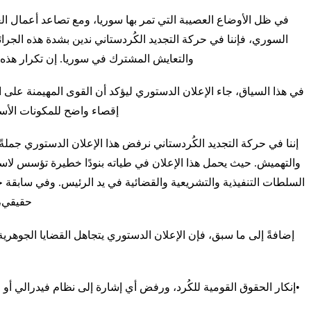
في ظل الأوضاع العصيبة التي تمر بها سوريا، ومع تصاعد أعمال العن
السوري، فإننا في حركة التجديد الكُردستاني ندين بشدة هذه الجرا
والتعايش المشترك في سوريا. إن تكرار هذه 
في هذا السياق، جاء الإعلان الدستوري ليؤكد أن القوى المهيمنة على ا
إقصاء واضح للمكونات الأسا
إننا في حركة التجديد الكُردستاني نرفض هذا الإعلان الدستوري جملةً 
والتهميش. حيث يحمل هذا الإعلان في طياته بنودًا خطيرة تؤسس لاستم
السلطات التنفيذية والتشريعية والقضائية في يد الرئيس. وفي سابقة 
حقيقي، 
إضافةً إلى ما سبق، فإن الإعلان الدستوري يتجاهل القضايا الجوهري
•إنكار الحقوق القومية للكُرد، ورفض أي إشارة إلى نظام فيدرالي أو