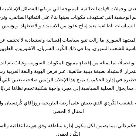
ف وحملات الإبادة الطائفية الممنهجة التي ترتكبها الفصائل الإسلامية 
ئم الوحشية التي تستهدف مكونات بعينها بناءً على انتمائها الطائفي، 
السياسات الطائفية يعيد إنتاج عقود من الاستبداد والاضطهاد، ويؤسس
لمشهد السوري ما زالت تتبع سياسات إقصائية واستبدادية لا تختلف عن ن
سية للشعب السوري، بما في ذلك الكُرد، السريان، الآشوريين، العلويين،
وتفصيلًا، لما يمثله من إقصاءٍ ممنهج للمكونات السورية، وغيابٌ تام لل
رار الاستبداد بصيغة دينية طائفية، عبر فرض الهوية واللغة العربية ر
خطيرة في إدارة الحكم، إذ يمنح هذا الإعلان الرئيس صلاحية تعيين ثلث
مما يحوّل العملية السياسية إلى مجرد واجهة شكلية تخدم نظامًا فرديًا م
ة للشعب الكُردي الذي يعيش على أرضه التاريخية روژآڤاي كُردستان وال
المثال لا الحصر:
 حكم ذاتي، بما يضمن لكل مكون إدارة مناطقه وفق هويته الثقافية والس
الكُرد لعقود.