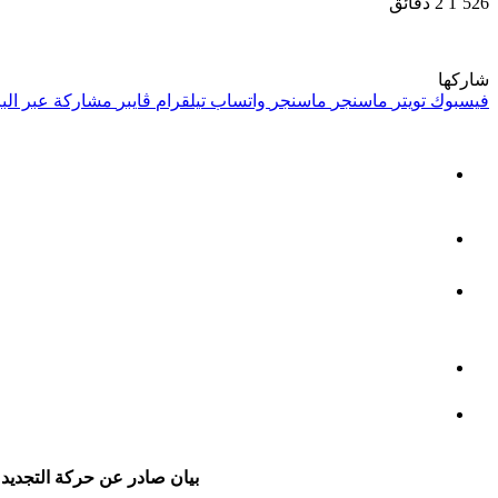
1٬526
2 دقائق
شاركها
فيسبوك
تويتر
ماسنجر
ماسنجر
واتساب
تيلقرام
ڤايبر
مشاركة عبر البر
بيان صادر عن حركة التجديد 