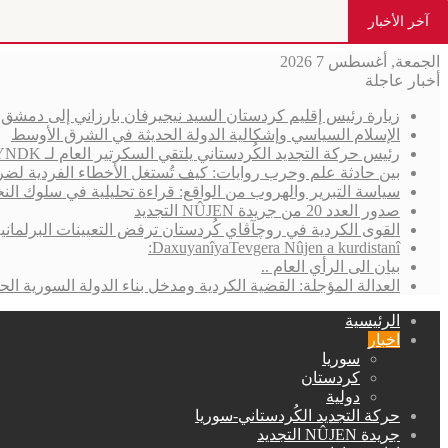
آخر الأخبار
الجمعة, أغسطس 7 2026
أخبار عاجلة
زيارة رئيس إقليم كردستان السيد نيجيرفان بارزاني إلى دمش
الإسلام السياسي وإشكالية الدولة الحديثة في الشرق الأوسط
رئيس حركة التجديد الكُردستاني يلتقي السكرتير العام لـ YNDK ويؤكد أهمية الحوار والوحدة الكُردستانية
بين حادثة علم وحرب روايات: كيف تُستغل الأخطاء الفردية لضر
سياسة التبرير والهروب من الواقع: قراءة تحليلية في سلوك الن
صدور العدد 20 من جريدة NÛJEN التجديد
القوى الكردية في روچآڤاي كُردستان ترفض التعيينات البرلمان
DaxuyanîyaTevgera Nûjen a kurdistanî:
بيان الى الرأي العام ..
العدالة المؤجلة: القضية الكردية ومدخل بناء الدولة السورية الحد
الرئيسية
اخبار
سوريا
كردستان
دولية
حركة التجديد الكُردستاني-سوريا
جريدة NÛJEN التجديد