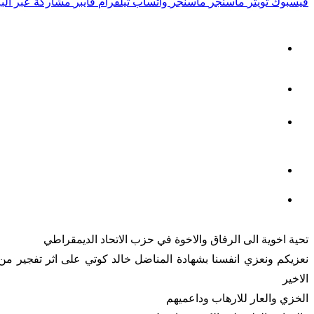
فيسبوك
تويتر
ماسنجر
ماسنجر
واتساب
تيلقرام
ڤايبر
مشاركة عبر البر
تحية اخوية الى الرفاق والاخوة في حزب الاتحاد الديمقراطي
نعزيكم ونعزي انفسنا بشهادة المناضل خالد كوتي على اثر تفجير م
الاخير
الخزي والعار للارهاب وداعميهم