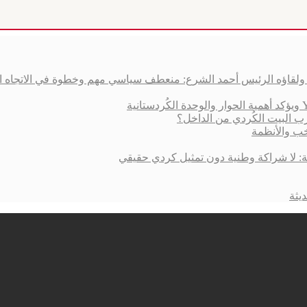
ق ولقاؤه الرئيس أحمد الشرع: منعطف سياسي مهم وخطوة في الاتجاه 
ب البيت الكُردي من الداخل؟
خب والأنظمة
ية: لا شراكة وطنية دون تمثيل كردي حقيقي
يثة