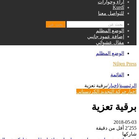
اراء وحوارات
Kurdî
للتواصل معنا
بحث عن
الوضع المظلم
إضافة عمود جانبي
مقال عشوائي
الوضع المظلم
Nûjen Press
القائمة
الرئيسية
/
اخبار
/
برقية تعزية
اخبار
حركة التجديد الكردستاني
برقية تعزية
2018-05-03
2٬255
أقل من دقيقة
شاركها