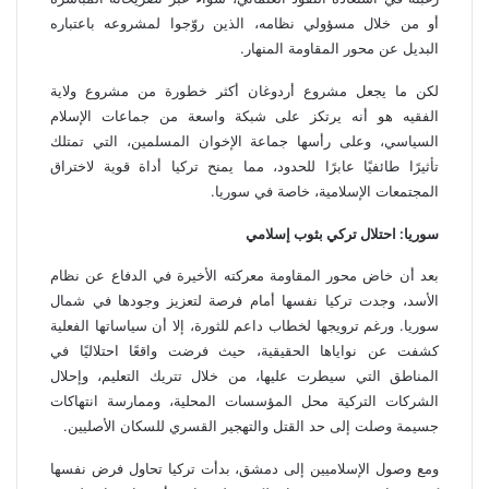
أو من خلال مسؤولي نظامه، الذين روّجوا لمشروعه باعتباره
البديل عن محور المقاومة المنهار.
لكن ما يجعل مشروع أردوغان أكثر خطورة من مشروع ولاية
الفقيه هو أنه يرتكز على شبكة واسعة من جماعات الإسلام
السياسي، وعلى رأسها جماعة الإخوان المسلمين، التي تمتلك
تأثيرًا طائفيًا عابرًا للحدود، مما يمنح تركيا أداة قوية لاختراق
المجتمعات الإسلامية، خاصة في سوريا.
سوريا: احتلال تركي بثوب إسلامي
بعد أن خاض محور المقاومة معركته الأخيرة في الدفاع عن نظام
الأسد، وجدت تركيا نفسها أمام فرصة لتعزيز وجودها في شمال
سوريا. ورغم ترويجها لخطاب داعم للثورة، إلا أن سياساتها الفعلية
كشفت عن نواياها الحقيقية، حيث فرضت واقعًا احتلاليًا في
المناطق التي سيطرت عليها، من خلال تتريك التعليم، وإحلال
الشركات التركية محل المؤسسات المحلية، وممارسة انتهاكات
جسيمة وصلت إلى حد القتل والتهجير القسري للسكان الأصليين.
ومع وصول الإسلاميين إلى دمشق، بدأت تركيا تحاول فرض نفسها