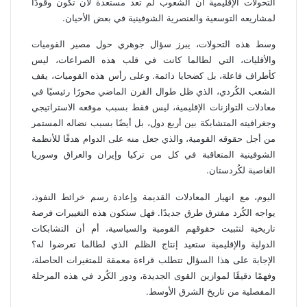
التحولات الإقليمية أن الشعوب لم تعد مستعدة لأن تكون وقودًا
لمشاريعه التوسعية والعنصرية الشوفينية في بعض الأحيان.
وسط هذه التحولات، يبرز سؤال جوهري حول مصير القوميات
والأقليات، التي لطالما كانت في قلب هذه الصراعات، ليس
كأطراف فاعلة، بل كضحايا دائمة. وعلى رأس هذه القوميات، يقف
الشعب الكُردي، الذي ظل طوال القرن الماضي محورًا رئيسيًا في
معادلات التوازنات الإقليمية، ليس فقط بسبب موقعه الاستراتيجي
وجغرافيته المتشابكة بين أربع دول، بل أيضًا بسبب نضاله المستمر
من أجل حقوقه القومية، والذي جعل منه على الدوام هدفًا للأنظمة
الشوفينية المتعاقبة في كل من تركيا وإيران والعراق وسوريا
الغاصبة لكُردستان.
اليوم، مع انهيار المعادلات القديمة وإعادة رسم خرائط النفوذ،
يواجه الكُرد مفترق طرق جديدًا. فهل ستكون هذه التغييرات فرصة
تاريخية لتثبيت حقوقهم القومية والسياسية، أم أن التشابكات
الدولية والإقليمية ستعيد إنتاج الظلم الذي لطالما تعرضوا له؟
الإجابة على هذا السؤال تتطلب قراءة معمقة للمتغيرات الحاصلة،
وفهمًا دقيقًا لموازين القوى الجديدة، ودور الكُرد في هذه المرحلة
المفصلية من تاريخ الشرق الأوسط.