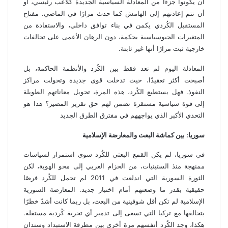
أن يكونوا جزءًا من المعادلة السياسية الجديدة كلاعب رئيسي، أو
أن تتم إعادتهم إلى الهامش كما حدث مرارًا في الماضي. مفتاح
المستقبل الكُردي يكمن في بناء توافق داخلي، والاستفادة من
المتغيرات الجيوسياسية بحكمة، دون الرهان الأعمى على تحالفات
خارجية ثبت مرارًا أنها غير ثابتة.
المعادلة اليوم لم تعد فقط بين الكُرد والأنظمة الحاكمة، بل
أصبحت أكثر تعقيدًا، حيث تدخلت قوى جديدة وتحولت مراكز
النفوذ. فهل يستطيع الكُرد، هذه المرة، تحويل معاناتهم الطويلة
إلى قوة سياسية مستقرة تضمن لهم حق تقرير المصير؟ هذا هو
التحدي الأكبر الذي يواجههم في مفترق الطرق الجديد
سوريا: بين كماشة البعث والمعارضة الإسلامية
في سوريا، لم يكن القمع البعثي للكُرد سوى استمرار لسياسات
ممنهجة منذ الستينيات، من الحزام العربي إلى محو الهوية، لكن
الثورة السورية التي اندلعت في 2011 لم تحمل للكُرد فرصًا
حقيقية بقدر ما وضعتهم أمام اختبار جديد. المعارضة السورية
الإسلامية لم تكن أقل شوفينية من البعث، بل ربما كانت أشدّ خطرًا
بتحالفها مع تركيا التي تسعى إلى تدمير أي تجربة كُردية مستقلة.
هكذا، وجد الكُرد أنفسهم مرة أخرى بين مطرقة الاستبداد وسندان