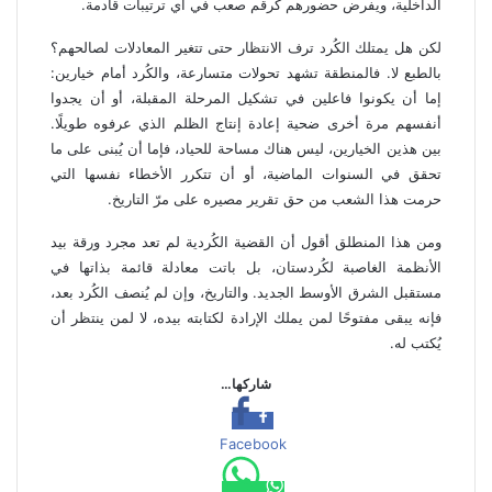
الداخلية، ويفرض حضورهم كرقم صعب في أي ترتيبات قادمة.
لكن هل يمتلك الكُرد ترف الانتظار حتى تتغير المعادلات لصالحهم؟
بالطبع لا. فالمنطقة تشهد تحولات متسارعة، والكُرد أمام خيارين:
إما أن يكونوا فاعلين في تشكيل المرحلة المقبلة، أو أن يجدوا
أنفسهم مرة أخرى ضحية إعادة إنتاج الظلم الذي عرفوه طويلًا.
بين هذين الخيارين، ليس هناك مساحة للحياد، فإما أن يُبنى على ما
تحقق في السنوات الماضية، أو أن تتكرر الأخطاء نفسها التي
حرمت هذا الشعب من حق تقرير مصيره على مرّ التاريخ.
ومن هذا المنطلق أقول أن القضية الكُردية لم تعد مجرد ورقة بيد
الأنظمة الغاصبة لكُردستان، بل باتت معادلة قائمة بذاتها في
مستقبل الشرق الأوسط الجديد. والتاريخ، وإن لم يُنصف الكُرد بعد،
فإنه يبقى مفتوحًا لمن يملك الإرادة لكتابته بيده، لا لمن ينتظر أن
يُكتب له.
شاركها…
Facebook