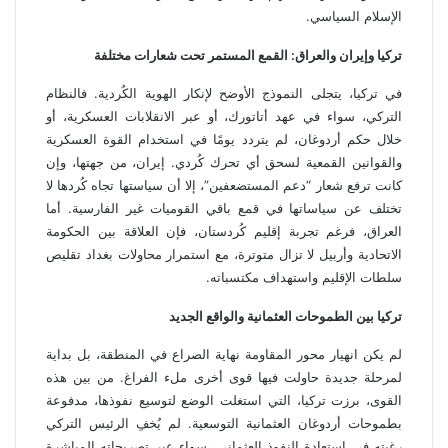
الإسلام السياسي.
تركيا وإيران والعراق: القمع المستمر تحت شعارات مختلفة
في تركيا، يتجلى النموذج الأوضح لإنكار الهوية الكُردية. فالنظام
التركي، سواء في عهد أتاتورك، أو عبر الانقلابات العسكرية، أو
خلال حكم أردوغان، لم يتردد يومًا في استخدام القوة العسكرية
والقوانين القمعية لسحق أي تحرك كُردي. إيران، من جهتها، وإن
كانت ترفع شعار “دعم المستضعفين”، إلا أن سياستها تجاه كُردها لا
تختلف عن سياساتها في قمع باقي القوميات غير الفارسية. أما
العراق، فرغم تجربة إقليم كُردستان، فإن العلاقة بين الحكومة
الاتحادية وأربيل لا تزال متوترة، مع استمرار محاولات بغداد تقليص
سلطات الإقليم واستهداف مكتسباته.
تركيا بين الطموحات العثمانية والواقع الجديد
لم يكن انهيار محور المقاومة نهاية الصراع في المنطقة، بل بداية
لمرحلة جديدة حاولت فيها قوى أخرى ملء الفراغ. من بين هذه
القوى، برزت تركيا، التي استغلت الوضع لتوسيع نفوذها، مدفوعة
بطموحات أردوغان العثمانية التوسعية. لم يُخفِ الرئيس التركي
رغبته في استعادة النفوذ العثماني، سواء عبر تصريحاته المباشرة