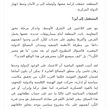
المنطقة، حفظت كرامة شعبها، وأوصلته إلى بر الأمان وسط انهيار
الدولة المركزية.
المستقبل: إلى أين؟
مع تغير اللاعبين في الشرق الأوسط، واندثار مرحلة محور
المقاومة، باتت المنطقة أمام سيناريوهات جديدة، بعضها يحمل
الفرص، وأكثرها ينطوي على تحديات للكُرد الذين وجدوا أنفسهم
دائمًا بين مطرقة الأنظمة القمعية وسندان المصالح الدولية
المتغيرة. فالسؤال المطروح اليوم لم يعد مجرد “ما هو مصير
الكُرد؟”، بل “كيف سيصنع الكُرد مصيرهم في هذا الواقع الجديد؟”.
لقد أثبتت العقود الماضية أن الاعتماد على الوعود الدولية وحدها
رهان خاسر، وأن منطق المصالح العابرة لا يمكن أن يكون أساسًا
لضمان الحقوق القومية. فكلما اقترب الكُرد من تحقيق مكاسب
سياسية أو إدارية، تحركت قوى الهيمنة الإقليمية والدولية لكبحهم،
إما بالقوة العسكرية المباشرة، كما تفعل تركيا وإيران، أو عبر
الصفقات السياسية التي غالبًا ما تتم على حساب تطلعاتهم. في
هذا السياق، يبقى العامل الأهم في معادلة المستقبل هو مدى قدرة
الكُرد أنفسهم على بناء مشروع سياسي موحد يتجاوز خلافاتهم