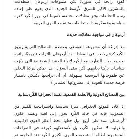
كقوة رابحة في سوريا، لكن طموحات أردوغان اصطدمت
بالمشروع الأكبر للشرق الأوسط الجديد، الذي يقوم على إعادة
رسم التحالفات وفق معادلات مختلفة، لاسيما في بروز الكُرد كقوة
سياسية وعسكرية ذات تحالفات متينة مع القوى الغربية.
أردوغان في مواجهة معادلات جديدة
مع إدراكه أن مشروعه التوسعي يصطدم بالمصالح الغربية وبروز
الكُرد كرقم صعب في المعادلة، بدأ أردوغان بالتراجع تدريجيًا، واتجه
نحو محاولات التقارب مع الكُرد لإنهاء الحقبة الشوفينية التي ميّزت
سياسات تركيا تجاههم. لكن يبقى السؤال: هل يمكن لتركيا التخلي
عن طموحاتها التوسعية بسهولة، أم أن تراجعها تكتيكي بانتظار
فرصة جديدة للعودة إلى مشروعها العثماني؟
بين المصالح الدولية والأنظمة القمعية: نقمة الجغرافيا الكُردستانية
إذا كان الموقع الجغرافي ميزة سياسية واستراتيجية للكثير من
الشعوب، فإنه في حالة الكُرد تحول إلى لعنة ونقمة. فكون
كُردستان تمتد على أربع دول جعلها محط أنظار القوى الإقليمية
والدولية، لا لتمكين الكُرد، بل لاستغلالهم كورقة في الصراعات
المستمرة. لطالما استخدمت القوى الكبرى الكُرد عند الحاجة، ثم