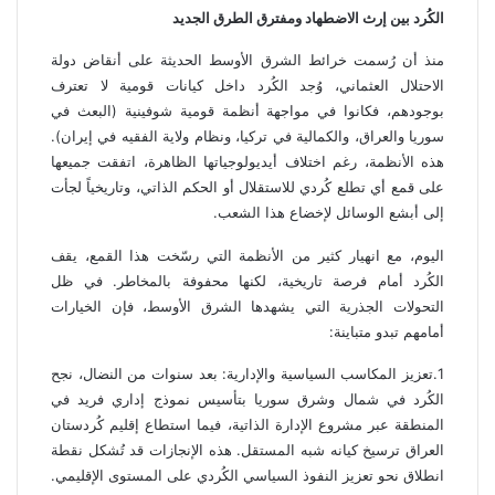
الكُرد بين إرث الاضطهاد ومفترق الطرق الجديد
منذ أن رُسمت خرائط الشرق الأوسط الحديثة على أنقاض دولة
الاحتلال العثماني، وُجد الكُرد داخل كيانات قومية لا تعترف
بوجودهم، فكانوا في مواجهة أنظمة قومية شوفينية (البعث في
سوريا والعراق، والكمالية في تركيا، ونظام ولاية الفقيه في إيران).
هذه الأنظمة، رغم اختلاف أيديولوجياتها الظاهرة، اتفقت جميعها
على قمع أي تطلع كُردي للاستقلال أو الحكم الذاتي، وتاريخياً لجأت
إلى أبشع الوسائل لإخضاع هذا الشعب.
اليوم، مع انهيار كثير من الأنظمة التي رسّخت هذا القمع، يقف
الكُرد أمام فرصة تاريخية، لكنها محفوفة بالمخاطر. في ظل
التحولات الجذرية التي يشهدها الشرق الأوسط، فإن الخيارات
أمامهم تبدو متباينة:
1.تعزيز المكاسب السياسية والإدارية: بعد سنوات من النضال، نجح
الكُرد في شمال وشرق سوريا بتأسيس نموذج إداري فريد في
المنطقة عبر مشروع الإدارة الذاتية، فيما استطاع إقليم كُردستان
العراق ترسيخ كيانه شبه المستقل. هذه الإنجازات قد تُشكل نقطة
انطلاق نحو تعزيز النفوذ السياسي الكُردي على المستوى الإقليمي.