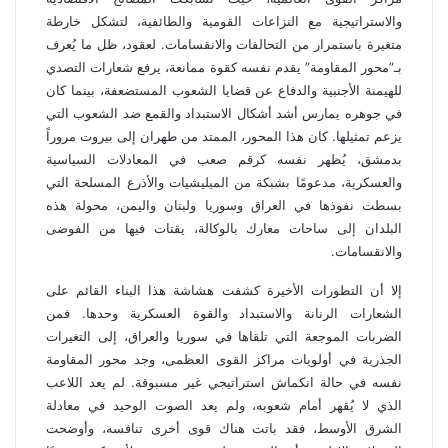
والاستراتيجية مع النزاعات القومية والطائفية، لتشكل خارطة
متغيرة باستمرار من التحالفات والانقسامات. لعقود، ظل ما يُعرف
بـ”محور المقاومة” يقدم نفسه كقوة ممانعة، يرفع شعارات التصدي
للهيمنة الأجنبية والدفاع عن قضايا الشعوب المستضعفة، بينما كان
في جوهره يمارس أشد أشكال الاستبداد والقمع ضد الشعوب التي
يزعم تمثيلها. كان هذا المحور، الممتد من طهران إلى بيروت مروراً
بدمشق، يُظهر نفسه كرقم صعب في المعادلات السياسية
والعسكرية، مدعومًا بشبكة من الميليشيات والأذرع المسلحة التي
بسطت نفوذها في العراق وسوريا ولبنان واليمن، محولة هذه
البلدان إلى ساحات معارك بالوكالة، يقتات فيها من الفوضى
والانقسامات.
إلا أن التطورات الأخيرة كشفت هشاشة هذا البناء القائم على
الشعارات الرنانة والاستبداد والقوة العسكرية وحدها. فمن
الضربات الموجعة التي تلقاها في سوريا والعراق، إلى التغيرات
الجذرية في أولويات مراكز القوى العظمى، وجد محور المقاومة
نفسه في حالة انكماش استراتيجي غير مسبوقة. لم يعد اللاعب
الذي لا يُقهر أمام شعوبه، ولم يعد الصوت الوحيد في معادلة
الشرق الأوسط، فقد باتت هناك قوى أخرى تنافسه، وأوضحت