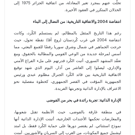
تخلّت عنهم بمجرد تغير المعادلة، من اتفاقية الجزائر 1975 إلى
الخذلان المتكرر في العقود الأخيرة.
انتفاضة 2004 والاتفاقية التاريخية: من النضال إلى البناء
رغم هذا التاريخ المثقل بالمظالم، لم يستسلم الكُرد، وكانت
انتفاضة 2004 في غرب كُردستان (روچ آڤا) نقطة تحول، حيث
خرجت الجماهير في شمال وشرق سوريا رفضًا للقمع البعثي، مما
أسس لمرحلة جديدة من الوعي القومي والمطالبة بالحقوق. ومع
تعقّد المشهد السوري، أثبت الكُرد قدرتهم على ملء الفراغ الأمني
والإداري، ليصلوا إلى العاشر من آذار، اليوم الذي شهد توقيع
الاتفاقية التاريخية بين قائد الكُرد الجنرال مظلوم عبدي ورئيس
الجمهورية المؤقت في القصر الجمهوري، كخطوة مفصلية نحو
الاعتراف بالإدارة الذاتية وتجربتها الفريدة.
الإدارة الذاتية: تجربة رائدة في بحر من الفوضى
في منطقة غارقة بالفوضى، حيث الأنظمة تقتل شعوبها،
والمعارضات تحكمها الأجندات الخارجية، أثبتت الإدارة الذاتية أنها
نموذج استثنائي. لم يقتصر دورها على حماية الكُرد فقط، بل امتد
ليشمل جميع المكونات، من العرب إلى السريان والآشوريين. أمنت