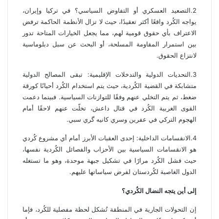
2.التصعيد العسكري أو التفاوض السياسي؟ في تركيا وإيران،
يواجه الكُرد واقعًا أكثر تعقيدًا، حيث لا تزال الأنظمة الحاكمة ترفض
الاعتراف بأي حقوق قومية لهم، مما يجعل الخيارات المتاحة تدور
بين استمرار المقاومة المسلحة، أو البحث عن سبل دبلوماسية
لانتزاع الحقوق.
3.التحديات الدولية والتدخلات الإقليمية: تبقى المصالح الدولية
متشابكة في القضية الكُردية، حيث يتم استخدام الكُرد أحيانًا كورقة
ضغط، ثم يتم التخلي عنهم وفقًا للتوازنات السياسية. فبينما دعمت
القوى الغربية الكُرد في قتال داعش، تخلّت عنهم لاحقًا أمام
الهجوم التركي في عفرين وسري كانيه گري سبي.
4.الانقسامات الداخلية: إحدى العقبات الأبرز أمام أي مشروع كُردي
هو الانقسامات السياسية بين الأحزاب والفصائل الكُردية نفسها،
حيث فشل الكُرد مرارًا في تشكيل جبهة موحدة، وهو ما تستغله
الدول الغاصبة لكُردستان لفرض سياساتها عليهم.
إلى أين يتجه النضال الكُردي؟
إن التحولات الجارية في المنطقة تُشكل لحظة مفصلية للكُرد، فإما