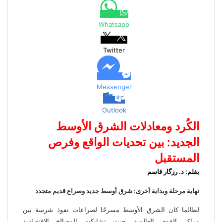
ك
ر
ر
ا
ب
ة
م
ع
Whatsapp
ب
ر
ا
Twitter
ل
ب
ر
Messenger
ي
د
Outlook
الكُرد ومعادلات الشرق الأوسط
الجديد: بين تحديات الواقع وفرص
المستقبل
بقلم: د. رزگار قاسم
نهاية مرحلة وبداية أخرى: شرق أوسط جديد وصراع قديم متجدد
لطالما كان الشرق الأوسط مسرحًا لصراعات نفوذ شرسة بين
مراكز القوى العالمية، حيث تشابكت المصالح الاقتصادية