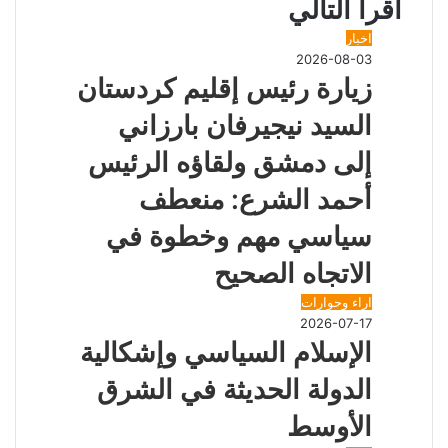
أقرأ التالي
و
ر
ج
ج
ا
ر
م
ر
ع
ك
ة
ك
ر
ر
ا
ب
ب
ة
اخبار
م
ر
ع
2026-08-03
ا
ب
زيارة رئيس إقليم كردستان
ل
ر
ب
ا
السيد نيجيرفان بارزاني
ر
ل
ي
ب
إلى دمشق ولقاؤه الرئيس
د
ر
ي
أحمد الشرع: منعطف
د
سياسي مهم وخطوة في
الاتجاه الصحيح
اراء وحوارات
2026-07-17
الإسلام السياسي وإشكالية
الدولة الحديثة في الشرق
الأوسط