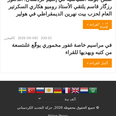
رزگار قاسم يلتقي الأستاذ روميو هكاري السكرتير
العام لحزب بيت نهرين الديمقراطي في هولير
أكمل القراءة »
Kurdî
0
330
2025-05-05
المحرر
في مراسيم خاصة غفور مخموري يوقّع علىتسعة
من كتبه ويهديها للقراء
أكمل القراءة »
© جميع الحقوق محفوظة 2026, حركة التجديد الكردستاني
Nûjen Press