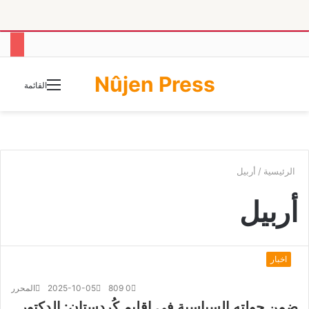
Nûjen Press
الوضع
القائمة
المظلم
الرئيسية
/
أربيل
أربيل
اخبار
0
809
2025-10-05
المحرر
ضمن جولته السياسية في إقليم كُردستان: الدكتور