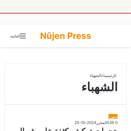
Nûjen Press
الوضع
القائمة
المظلم
الرئيسية
/
الشهباء
الشهباء
سوريا
0
539
المحرر
2024-10-25