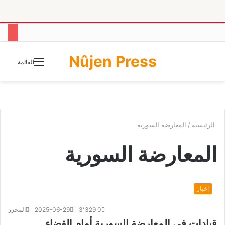
Nûjen Press
الوضع
القائمة
المظلم
الرئيسية
/
المعارضة السورية
المعارضة السورية
اخبار
0
3٬329
2025-06-29
المحرر
قيادات في المعارضة السورية أمام القضاء