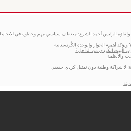
ق ولقاؤه الرئيس أحمد الشرع: منعطف سياسي مهم وخطوة في الاتجاه 
ب البيت الكُردي من الداخل؟
خب والأنظمة
ية: لا شراكة وطنية دون تمثيل كردي حقيقي
يثة