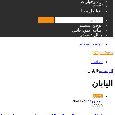
اراء وحوارات
Kurdî
للتواصل معنا
بحث عن
الوضع المظلم
إضافة عمود جانبي
مقال عشوائي
الوضع المظلم
Nûjen Press
القائمة
الرئيسية
/
اليابان
اليابان
Kurdî
المحرر
2023-11-30
1٬830
0