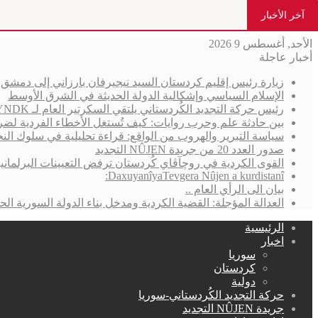
آخر الأخبار
الأحد, أغسطس 9 2026
أخبار عاجلة
زيارة رئيس إقليم كردستان السيد نيجيرفان بارزاني إلى دمش
الإسلام السياسي وإشكالية الدولة الحديثة في الشرق الأوسط
رئيس حركة التجديد الكُردستاني يلتقي السكرتير العام لـ YNDK ويؤكد أهمية الحوار والوحدة الكُردستانية
بين حادثة علم وحرب روايات: كيف تُستغل الأخطاء الفردية لضر
سياسة التبرير والهروب من الواقع: قراءة تحليلية في سلوك الن
صدور العدد 20 من جريدة NÛJEN التجديد
القوى الكردية في روچآڤاي كُردستان ترفض التعيينات البرلمان
DaxuyanîyaTevgera Nûjen a kurdistanî:
بيان الى الرأي العام ..
العدالة المؤجلة: القضية الكردية ومدخل بناء الدولة السورية الحد
الرئيسية
اخبار
سوريا
كردستان
دولية
حركة التجديد الكُردستاني-سوريا
جريدة NÛJEN التجديد