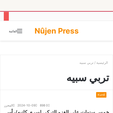
Nûjen Press
الوضع
القائمة
المظلم
الرئيسية
/
تربي سبيه
تربي سبيه
Kurdî
0
898
2024-10-09
المحرر
خمس سنوات على الغزو التركي لسري كانيه/رأس