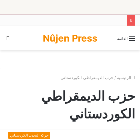
Nûjen Press
ال
القائمة
ال
الرئيسية
/
حزب الديمقراطي الكوردستاني
حزب الديمقراطي
الكوردستاني
حركة التجديد الكردستاني