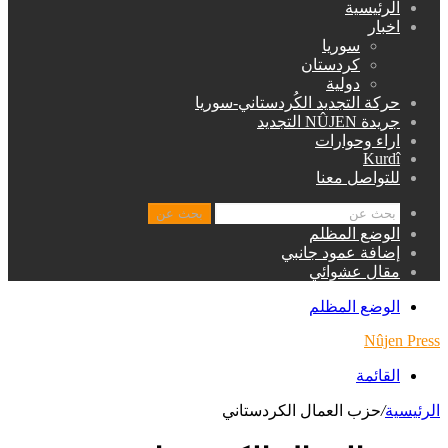
الرئيسية
اخبار
سوريا
كردستان
دولية
حركة التجديد الكُردستاني-سوريا
جريدة NÛJEN التجديد
اراء وحوارات
Kurdî
للتواصل معنا
بحث عن
الوضع المظلم
إضافة عمود جانبي
مقال عشوائي
الوضع المظلم
Nûjen Press
القائمة
الرئيسية
/
حزب العمال الكردستاني