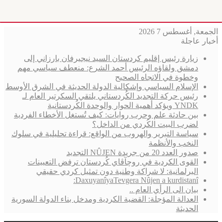
الجمعة, أغسطس 7 2026
أخبار عاجلة
زيارة رئيس إقليم كردستان السيد نيجيرفان بارزاني إلى
دمشق ولقاؤه الرئيس أحمد الشرع: منعطف سياسي مهم
وخطوة في الاتجاه الصحيح
الإسلام السياسي وإشكالية الدولة الحديثة في الشرق الأوسط
رئيس حركة التجديد الكُردستاني يلتقي السكرتير العام لـ
YNDK ويؤكد أهمية الحوار والوحدة الكُردستانية
بين حادثة علم وحرب روايات: كيف تُستغل الأخطاء الفردية
لضرب البيت الكُردي من الداخل؟
سياسة التبرير والهروب من الواقع: قراءة تحليلية في سلوك
النخب والأنظمة
صدور العدد 20 من جريدة NÛJEN التجديد
القوى الكردية في روچآڤاي كُردستان ترفض التعيينات
البرلمانية: لا شراكة وطنية دون تمثيل كردي حقيقي
DaxuyanîyaTevgera Nûjen a kurdistanî:
بيان الى الرأي العام ..
العدالة المؤجلة: القضية الكردية ومدخل بناء الدولة السورية
الحديثة