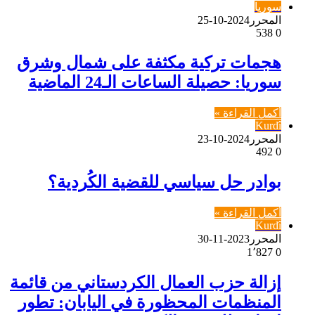
سوريا
المحرر
2024-10-25
538
0
هجمات تركية مكثفة على شمال وشرق
سوريا: حصيلة الساعات الـ24 الماضية
أكمل القراءة »
Kurdî
المحرر
2024-10-23
492
0
بوادر حل سياسي للقضية الكُردية؟
أكمل القراءة »
Kurdî
المحرر
2023-11-30
1٬827
0
إزالة حزب العمال الكردستاني من قائمة
المنظمات المحظورة في اليابان: تطور