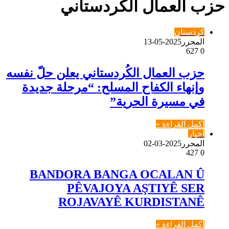
حزب العمال الكردستاني
كردستان
المحرر
2025-05-13
627
0
حزب العمال الكُردستاني يعلن حلّ نفسه
وإنهاء الكفاح المسلح: “مرحلة جديدة
في مسيرة الحرية”
أكمل القراءة »
اخبار
المحرر
2025-03-02
427
0
BANDORA BANGA OCALAN Û
PÊVAJOYA AŞTIYÊ SER
ROJAVAYÊ KURDISTANÊ
أكمل القراءة »