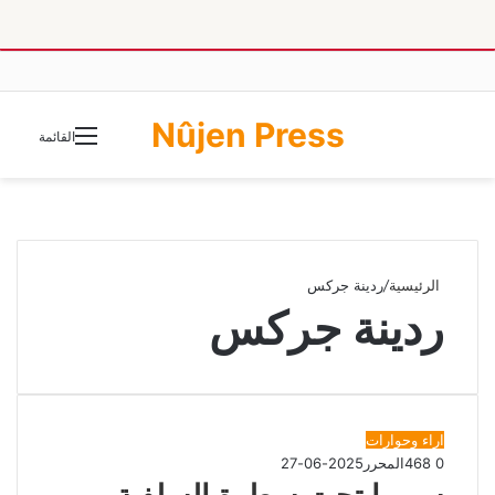
Nûjen Press
الوضع
القائمة
المظلم
الرئيسية
/
ردينة جركس
ردينة جركس
اراء وحوارات
0
468
المحرر
2025-06-27