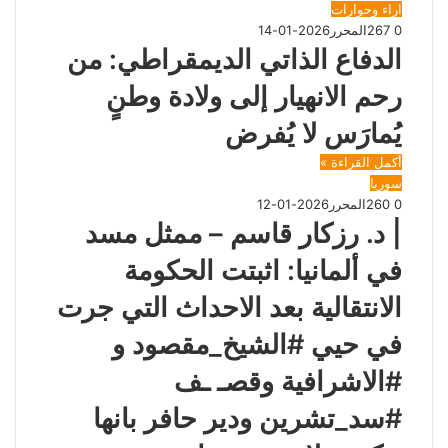
اراء وحوارات
0
267
المحرر
2026-01-14
الدفاع الذاتي الديمقراطي: من
رحم الانهيار إلى ولادة وطنٍ
يُمارَس لا يُفرض
أكمل القراءة »
سوريا
0
260
المحرر
2026-01-12
| د. رزكار قاسم – ممثل مسد
في ألمانيا: اثبتت الحكومة
الانتقالية بعد الاحداث التي جرت
في حيي #الشيخ_مقصود و
#الاشرافية وقصـ ـف
#سد_تشرين ودير حافر بانها