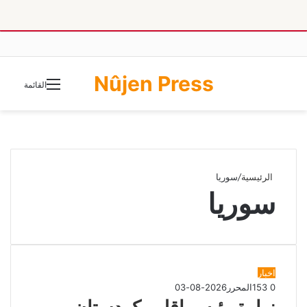
Nûjen Press
الوضع
القائمة
المظلم
الرئيسية
/
سوريا
سوريا
اخبار
0
153
المحرر
2026-08-03