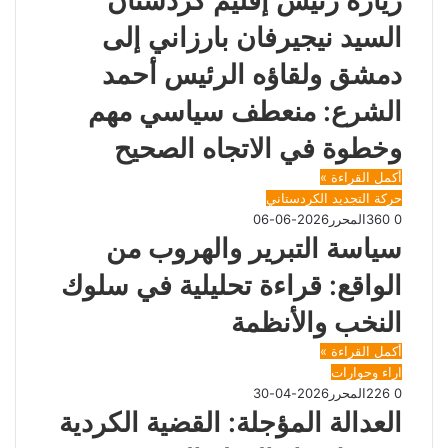
زيارة رئيس إقليم كردستان
السيد نيجيرفان بارزاني إلى
دمشق ولقاؤه الرئيس أحمد
الشرع: منعطف سياسي مهم
وخطوة في الاتجاه الصحيح
أكمل القراءة »
حركة التجديد الكردستاني
0
360
المحرر
2026-06-06
سياسة التبرير والهروب من
الواقع: قراءة تحليلية في سلوك
النخب والأنظمة
أكمل القراءة »
اراء وحوارات
0
226
المحرر
2026-04-30
العدالة المؤجلة: القضية الكردية