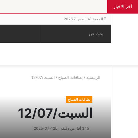
آخر الأخبار
الجمعة, أغسطس 7 2026
بحث
الوضع
إضافة
مقال
عن
المظلم
عمود
عشوائي
جانبي
الرئيسية
/
بطاقات الصباح
/
السبت/12/07
بطاقات الصباح
السبت/12/07
345
أقل من دقيقة
2025-07-12