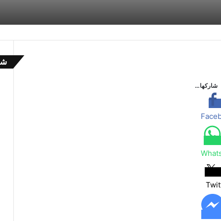
شا
إ
غ
شاركها…
ل
ا
ق
Face
What
Twit