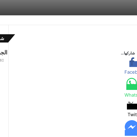
شاه
إ
غ
الجمع
شاركها…
ل
6
ا
ق
Face
What
Twit