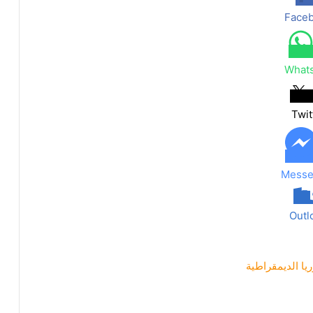
Face
What
Twit
Messe
Outl
ا الديمقراطية