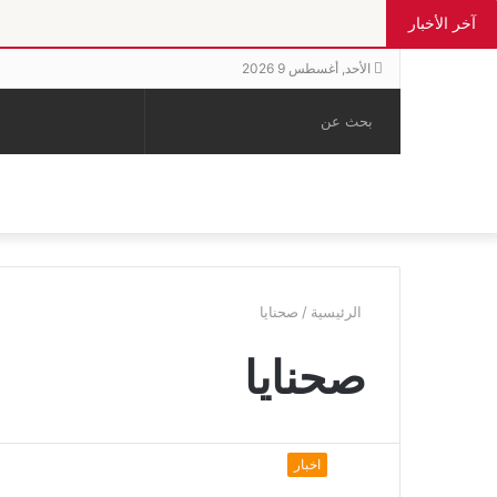
آخر الأخبار
الأحد, أغسطس 9 2026
بحث
الوضع
إضافة
مقال
عن
المظلم
عمود
عشوائي
جانبي
الرئيسية
/
صحنايا
صحنايا
اخبار