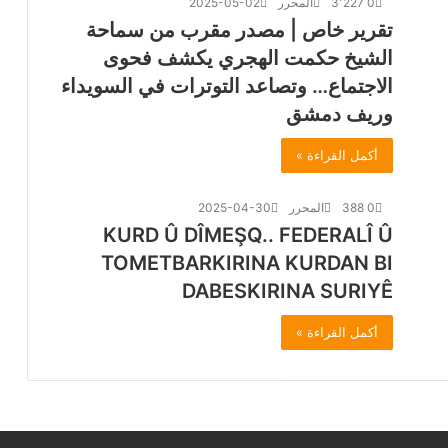
0
3٬227
المحرر
2025-05-02
تقرير خاص | مصدر مقرب من سماحة
الشيخ حكمت الهجري يكشف فحوى
الاجتماع… وتصاعد التوترات في السويداء
وريف دمشق
أكمل القراءة »
0
388
المحرر
2025-04-30
KURD Û DÎMEŞQ.. FEDERALÎ Û
TOMETBARKIRINA KURDAN BI
DABESKIRINA SURIYÊ
أكمل القراءة »