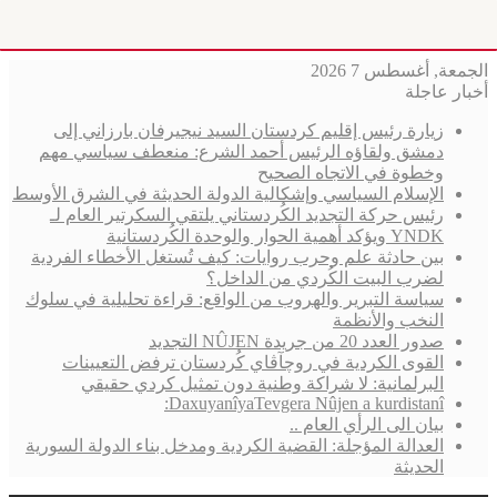
الجمعة, أغسطس 7 2026
أخبار عاجلة
زيارة رئيس إقليم كردستان السيد نيجيرفان بارزاني إلى
دمشق ولقاؤه الرئيس أحمد الشرع: منعطف سياسي مهم
وخطوة في الاتجاه الصحيح
الإسلام السياسي وإشكالية الدولة الحديثة في الشرق الأوسط
رئيس حركة التجديد الكُردستاني يلتقي السكرتير العام لـ
YNDK ويؤكد أهمية الحوار والوحدة الكُردستانية
بين حادثة علم وحرب روايات: كيف تُستغل الأخطاء الفردية
لضرب البيت الكُردي من الداخل؟
سياسة التبرير والهروب من الواقع: قراءة تحليلية في سلوك
النخب والأنظمة
صدور العدد 20 من جريدة NÛJEN التجديد
القوى الكردية في روچآڤاي كُردستان ترفض التعيينات
البرلمانية: لا شراكة وطنية دون تمثيل كردي حقيقي
DaxuyanîyaTevgera Nûjen a kurdistanî:
بيان الى الرأي العام ..
العدالة المؤجلة: القضية الكردية ومدخل بناء الدولة السورية
الحديثة