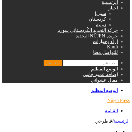
الرئيسية
اخبار
سوريا
كردستان
دولية
حركة التجديد الكُردستاني-سوريا
جريدة NÛJEN التجديد
اراء وحوارات
Kurdî
للتواصل معنا
بحث عن
الوضع المظلم
إضافة عمود جانبي
مقال عشوائي
الوضع المظلم
Nûjen Press
القائمة
الرئيسية
/
قاطرجي