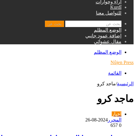
اراء وحوارات
Kurdî
للتواصل معنا
بحث عن
الوضع المظلم
إضافة عمود جانبي
مقال عشوائي
الوضع المظلم
Nûjen Press
القائمة
الرئيسية
/
ماجد كرو
ماجد كرو
اخبار
المحرر
2024-08-26
657
0