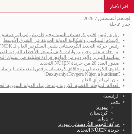
آخر الأخبار
الجمعة, أغسطس 7 2026
أخبار عاجلة
زيارة رئيس إقليم كردستان السيد نيجيرفان بارزاني إلى دمش
الإسلام السياسي وإشكالية الدولة الحديثة في الشرق الأوسط
رئيس حركة التجديد الكُردستاني يلتقي السكرتير العام لـ YNDK ويؤكد أهمية الحوار والوحدة الكُردستانية
بين حادثة علم وحرب روايات: كيف تُستغل الأخطاء الفردية لضر
سياسة التبرير والهروب من الواقع: قراءة تحليلية في سلوك الن
صدور العدد 20 من جريدة NÛJEN التجديد
القوى الكردية في روچآڤاي كُردستان ترفض التعيينات البرلمان
DaxuyanîyaTevgera Nûjen a kurdistanî:
بيان الى الرأي العام ..
العدالة المؤجلة: القضية الكردية ومدخل بناء الدولة السورية الحد
الرئيسية
اخبار
سوريا
كردستان
دولية
حركة التجديد الكُردستاني-سوريا
جريدة NÛJEN التجديد