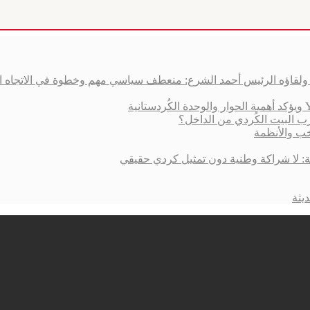
ق ولقاؤه الرئيس أحمد الشرع: منعطف سياسي مهم وخطوة في الاتجاه 
ب البيت الكُردي من الداخل؟
خب والأنظمة
ية: لا شراكة وطنية دون تمثيل كردي حقيقي
يثة