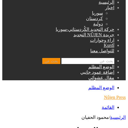
الرئيسية
اخبار
سوريا
كردستان
دولية
حركة التجديد الكُردستاني-سوريا
جريدة NÛJEN التجديد
اراء وحوارات
Kurdî
للتواصل معنا
بحث عن
الوضع المظلم
إضافة عمود جانبي
مقال عشوائي
الوضع المظلم
Nûjen Press
القائمة
الرئيسية
/
محمود الحفيان