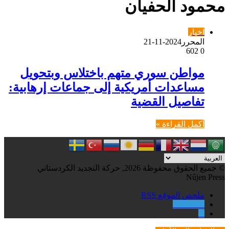
محمود الحفيان
اخبار
المحرر
2024-11-21
602
0
مواطن سوري متهم باختلاس وبتحويل
مساعدات أمريكية إلى جماعات إرهابية:
تفاصيل القضية
أكمل القراءة »
© جميع الحقوق محفوظة 2026, حركة التجديد الكردستاني
Nûjen Press
ملخص الموقع RSS
Facebook
X