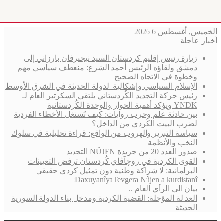
الخميس, أغسطس 6 2026
أخبار عاجلة
زيارة رئيس إقليم كردستان السيد نيجيرفان بارزاني إلى
دمشق ولقاؤه الرئيس أحمد الشرع: منعطف سياسي مهم
وخطوة في الاتجاه الصحيح
الإسلام السياسي وإشكالية الدولة الحديثة في الشرق الأوسط
رئيس حركة التجديد الكُردستاني يلتقي السكرتير العام لـ
YNDK ويؤكد أهمية الحوار والوحدة الكُردستانية
بين حادثة علم وحرب روايات: كيف تُستغل الأخطاء الفردية
لضرب البيت الكُردي من الداخل؟
سياسة التبرير والهروب من الواقع: قراءة تحليلية في سلوك
النخب والأنظمة
صدور العدد 20 من جريدة NÛJEN التجديد
القوى الكردية في روچآڤاي كُردستان ترفض التعيينات
البرلمانية: لا شراكة وطنية دون تمثيل كردي حقيقي
DaxuyanîyaTevgera Nûjen a kurdistanî:
بيان الى الرأي العام ..
العدالة المؤجلة: القضية الكردية ومدخل بناء الدولة السورية
الحديثة