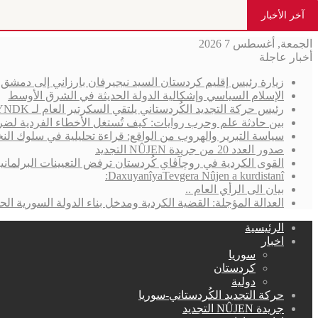
آخر الأخبار
الجمعة, أغسطس 7 2026
أخبار عاجلة
زيارة رئيس إقليم كردستان السيد نيجيرفان بارزاني إلى دمش
الإسلام السياسي وإشكالية الدولة الحديثة في الشرق الأوسط
رئيس حركة التجديد الكُردستاني يلتقي السكرتير العام لـ YNDK ويؤكد أهمية الحوار والوحدة الكُردستانية
بين حادثة علم وحرب روايات: كيف تُستغل الأخطاء الفردية لضر
سياسة التبرير والهروب من الواقع: قراءة تحليلية في سلوك الن
صدور العدد 20 من جريدة NÛJEN التجديد
القوى الكردية في روچآڤاي كُردستان ترفض التعيينات البرلمان
DaxuyanîyaTevgera Nûjen a kurdistanî:
بيان الى الرأي العام ..
العدالة المؤجلة: القضية الكردية ومدخل بناء الدولة السورية الحد
الرئيسية
اخبار
سوريا
كردستان
دولية
حركة التجديد الكُردستاني-سوريا
جريدة NÛJEN التجديد