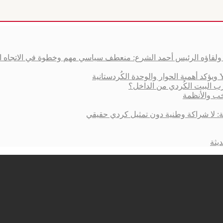
ق ولقاؤه الرئيس أحمد الشرع: منعطف سياسي مهم وخطوة في الاتجاه 
ب البيت الكُردي من الداخل؟
خب والأنظمة
ية: لا شراكة وطنية دون تمثيل كردي حقيقي
يثة