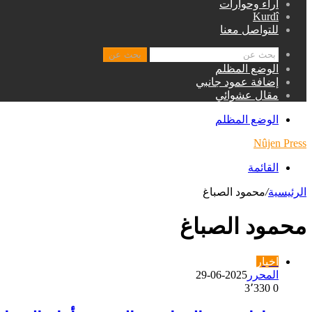
اراء وحوارات
Kurdî
للتواصل معنا
بحث عن
الوضع المظلم
إضافة عمود جانبي
مقال عشوائي
الوضع المظلم
Nûjen Press
القائمة
الرئيسية
/
محمود الصباغ
محمود الصباغ
اخبار
المحرر
2025-06-29
3٬330
0