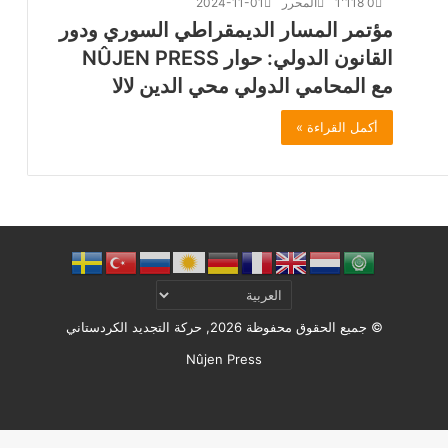
0
1٬118
المحرر
2024-11-01
مؤتمر المسار الديمقراطي السوري ودور
القانون الدولي: حوار NÛJEN PRESS
مع المحامي الدولي محي الدين لالا
أكمل القراءة »
© جميع الحقوق محفوظة 2026, حركة التجديد الكردستاني
Nûjen Press
Facebook
X
ملخص
الموقع
RSS