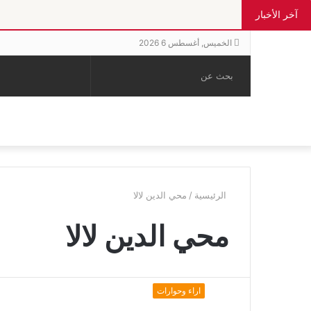
آخر الأخبار
الخميس, أغسطس 6 2026
بحث
الوضع
إضافة
مقال
عن
المظلم
عمود
عشوائي
جانبي
الرئيسية
/
محي الدين لالا
محي الدين لالا
اراء وحوارات