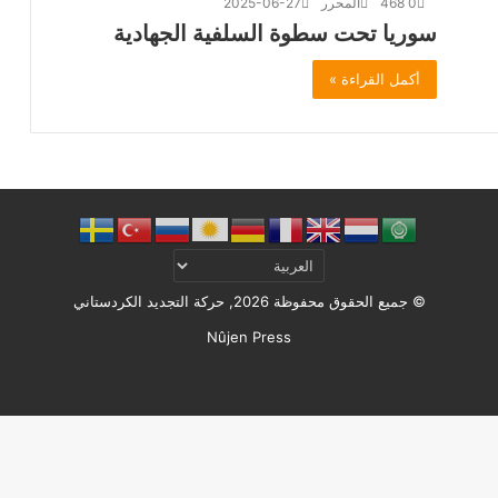
0
468
المحرر
2025-06-27
سوريا تحت سطوة السلفية الجهادية
أكمل القراءة »
© جميع الحقوق محفوظة 2026, حركة التجديد الكردستاني
Nûjen Press
Facebook
X
ملخص
الموقع
RSS