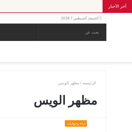
آخر الأخبار
الجمعة, أغسطس 7 2026
بحث
الوضع
إضافة
مقال
عن
المظلم
عمود
عشوائي
جانبي
الرئيسية
/
مظهر الويس
مظهر الويس
اراء وحوارات