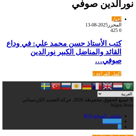
نورالدين صوفي
اخبار
المحرر
2025-08-13
425
0
كتب الأستاذ حسن محمد علي: في وداع
القائد والمناضل الكبير نورالدين
صوفي…
أكمل القراءة »
© جميع الحقوق محفوظة 2026, حركة التجديد الكردستاني
Nûjen Press
ملخص الموقع RSS
Facebook
X