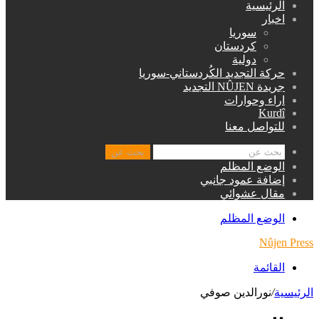
الرئيسية
اخبار
سوريا
كردستان
دولية
حركة التجديد الكُردستاني-سوريا
جريدة NÛJEN التجديد
اراء وحوارات
Kurdî
للتواصل معنا
بحث عن
الوضع المظلم
إضافة عمود جانبي
مقال عشوائي
الوضع المظلم
Nûjen Press
القائمة
الرئيسية
/
نورالدين صوفي