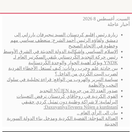
السبت, أغسطس 8 2026
أخبار عاجلة
زيارة رئيس إقليم كردستان السيد نيجيرفان بارزاني إلى
دمشق ولقاؤه الرئيس أحمد الشرع: منعطف سياسي مهم
وخطوة في الاتجاه الصحيح
الإسلام السياسي وإشكالية الدولة الحديثة في الشرق الأوسط
رئيس حركة التجديد الكُردستاني يلتقي السكرتير العام لـ
YNDK ويؤكد أهمية الحوار والوحدة الكُردستانية
بين حادثة علم وحرب روايات: كيف تُستغل الأخطاء الفردية
لضرب البيت الكُردي من الداخل؟
سياسة التبرير والهروب من الواقع: قراءة تحليلية في سلوك
النخب والأنظمة
صدور العدد 20 من جريدة NÛJEN التجديد
القوى الكردية في روچآڤاي كُردستان ترفض التعيينات
البرلمانية: لا شراكة وطنية دون تمثيل كردي حقيقي
DaxuyanîyaTevgera Nûjen a kurdistanî:
بيان الى الرأي العام ..
العدالة المؤجلة: القضية الكردية ومدخل بناء الدولة السورية
الحديثة