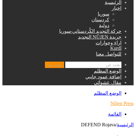
الرئيسية
اخبار
سوريا
كردستان
دولية
حركة التجديد الكُردستاني-سوريا
جريدة NÛJEN التجديد
اراء وحوارات
Kurdî
للتواصل معنا
بحث عن
الوضع المظلم
إضافة عمود جانبي
مقال عشوائي
الوضع المظلم
Nûjen Press
القائمة
الرئيسية
/
DEFEND Rojava