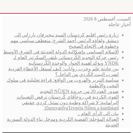
السبت, أغسطس 8 2026
أخبار عاجلة
زيارة رئيس إقليم كردستان السيد نيجيرفان بارزاني إلى
دمشق ولقاؤه الرئيس أحمد الشرع: منعطف سياسي مهم
وخطوة في الاتجاه الصحيح
الإسلام السياسي وإشكالية الدولة الحديثة في الشرق الأوسط
رئيس حركة التجديد الكُردستاني يلتقي السكرتير العام لـ
YNDK ويؤكد أهمية الحوار والوحدة الكُردستانية
بين حادثة علم وحرب روايات: كيف تُستغل الأخطاء الفردية
لضرب البيت الكُردي من الداخل؟
سياسة التبرير والهروب من الواقع: قراءة تحليلية في سلوك
النخب والأنظمة
صدور العدد 20 من جريدة NÛJEN التجديد
القوى الكردية في روچآڤاي كُردستان ترفض التعيينات
البرلمانية: لا شراكة وطنية دون تمثيل كردي حقيقي
DaxuyanîyaTevgera Nûjen a kurdistanî:
بيان الى الرأي العام ..
العدالة المؤجلة: القضية الكردية ومدخل بناء الدولة السورية
الحديثة