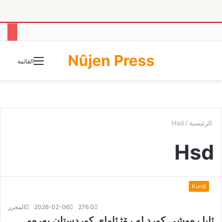
Nûjen Press
الوضع
القائمة
المظلم
الرئيسية
/
Hsd
Hsd
Kurdî
0
276
2026-02-06
المحرر
ئایا رەوشی کورد لە رۆژئاوای کوردستان بەرەو