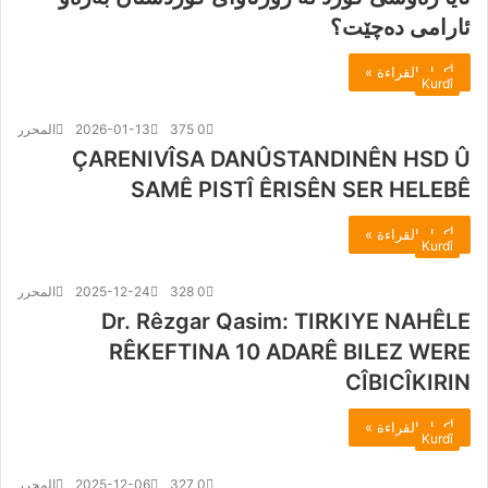
ئارامی دەچێت؟
أكمل القراءة »
Kurdî
0
375
2026-01-13
المحرر
ÇARENIVÎSA DANÛSTANDINÊN HSD Û
SAMÊ PISTÎ ÊRISÊN SER HELEBÊ
أكمل القراءة »
Kurdî
0
328
2025-12-24
المحرر
Dr. Rêzgar Qasim: TIRKIYE NAHÊLE
RÊKEFTINA 10 ADARÊ BILEZ WERE
CÎBICÎKIRIN
أكمل القراءة »
Kurdî
0
327
2025-12-06
المحرر