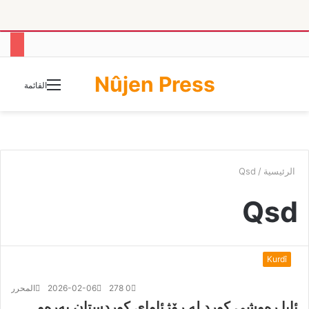
Nûjen Press
الوضع
القائمة
المظلم
الرئيسية
/
Qsd
Qsd
Kurdî
0
278
2026-02-06
المحرر
ئایا رەوشی کورد لە رۆژئاوای کوردستان بەرەو