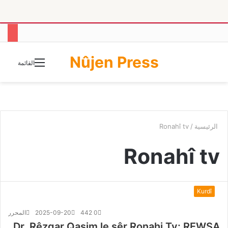
Nûjen Press
الوضع
القائمة
المظلم
الرئيسية
/
Ronahî tv
Ronahî tv
Kurdî
0
442
2025-09-20
المحرر
Dr. Rêzgar Qasim le sêr Ronahi Tv: REWSA