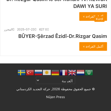
DAWI YA SURI
أكمل القراءة »
Kurdî
0
627
2025-07-23
المحرر
BÛYER-Şêrzad Êzidî-Dr.Rizgar Qasim
أكمل القراءة »
© جميع الحقوق محفوظة 2026, حركة التجديد الكردستاني
Nûjen Press
Facebook
X