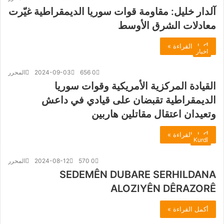
آلدار خليل: مقاومة قوات سوريا الديمقراطية غيّرت
معادلات الشرق الأوسط
أكمل القراءة »
اخبار
0
656
2024-09-03
المحرر
القيادة المركزية الأمريكية وقوات سوريا
الديمقراطية تقبضان على قيادي في داعش
وتعيدان اعتقال مقاتلين هاربين
أكمل القراءة »
Kurdî
0
570
2024-08-12
المحرر
SEDEMÊN DUBARE SERHILDANA
ALOZIYÊN DÊRAZORÊ
أكمل القراءة »