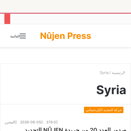
Nûjen Press
الوضع
القائمة
المظلم
الرئيسية
/
Syria
Syria
حركة التجديد الكردستاني
0
376
2026-06-05
المحرر
صدور العدد 20 من جريدة NÛJEN التجديد