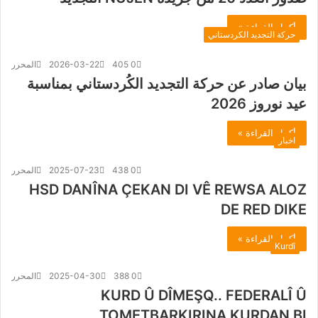
أكمل القراءة »
حركة التجديد الكردستاني
0
405
2026-03-22
المحرر
بيان صادر عن حركة التجديد الكُردستاني بمناسبة
عيد نوروز 2026
أكمل القراءة »
اخبار
0
438
2025-07-23
المحرر
HSD DANÎNA ÇEKAN DI VÊ REWSA ALOZ
DE RED DIKE
أكمل القراءة »
Kurdî
0
388
2025-04-30
المحرر
KURD Û DÎMEŞQ.. FEDERALÎ Û
TOMETBARKIRINA KURDAN BI