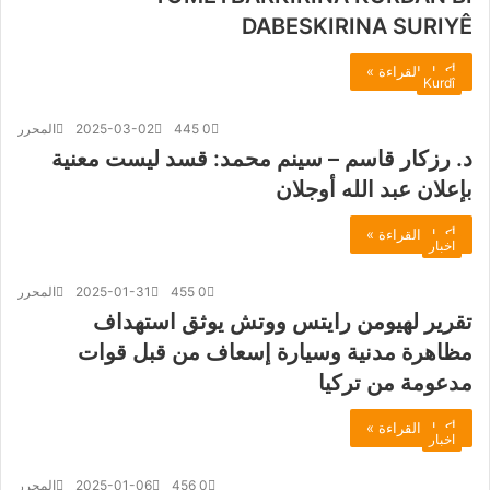
DABESKIRINA SURIYÊ
أكمل القراءة »
Kurdî
0
445
2025-03-02
المحرر
د. رزكار قاسم – سينم محمد: قسد ليست معنية
بإعلان عبد الله أوجلان
أكمل القراءة »
اخبار
0
455
2025-01-31
المحرر
تقرير لهيومن رايتس ووتش يوثق استهداف
مظاهرة مدنية وسيارة إسعاف من قبل قوات
مدعومة من تركيا
أكمل القراءة »
اخبار
0
456
2025-01-06
المحرر