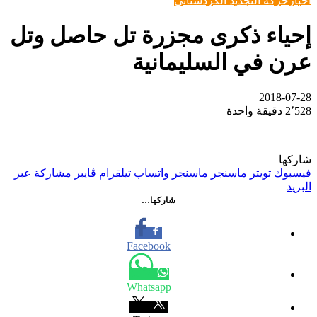
اخبار
حركة التجديد الكردستاني
إحياء ذكرى مجزرة تل حاصل وتل
عرن في السليمانية
2018-07-28
2٬528
دقيقة واحدة
شاركها
فيسبوك
تويتر
ماسنجر
ماسنجر
واتساب
تيلقرام
ڤايبر
مشاركة عبر
البريد
شاركها…
Facebook
Whatsapp