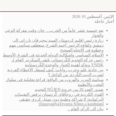
الإثنين, أغسطس 10 2026
أخبار عاجلة
بعد خمسة عشر عاماً من الحرب… حان وقت معركة الوعي
والحوار
زيارة رئيس إقليم كردستان السيد نيجيرفان بارزاني إلى
دمشق ولقاؤه الرئيس أحمد الشرع: منعطف سياسي مهم
وخطوة في الاتجاه الصحيح
الإسلام السياسي وإشكالية الدولة الحديثة في الشرق الأوسط
رئيس حركة التجديد الكُردستاني يلتقي السكرتير العام لـ
YNDK ويؤكد أهمية الحوار والوحدة الكُردستانية
بين حادثة علم وحرب روايات: كيف تُستغل الأخطاء الفردية
لضرب البيت الكُردي من الداخل؟
سياسة التبرير والهروب من الواقع: قراءة تحليلية في سلوك
النخب والأنظمة
صدور العدد 20 من جريدة NÛJEN التجديد
القوى الكردية في روچآڤاي كُردستان ترفض التعيينات
البرلمانية: لا شراكة وطنية دون تمثيل كردي حقيقي
DaxuyanîyaTevgera Nûjen a kurdistanî:
بيان الى الرأي العام ..