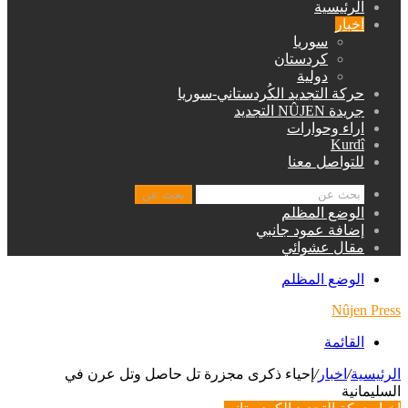
الرئيسية
اخبار
سوريا
كردستان
دولية
حركة التجديد الكُردستاني-سوريا
جريدة NÛJEN التجديد
اراء وحوارات
Kurdî
للتواصل معنا
بحث عن
الوضع المظلم
إضافة عمود جانبي
مقال عشوائي
الوضع المظلم
Nûjen Press
القائمة
الرئيسية
/
اخبار
/
إحياء ذكرى مجزرة تل حاصل وتل عرن في
السليمانية