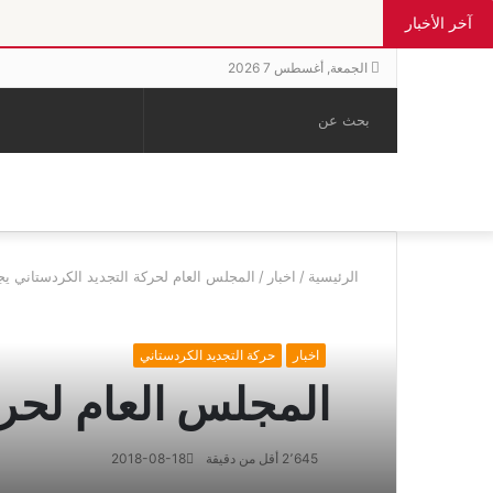
آخر الأخبار
الجمعة, أغسطس 7 2026
بحث
الوضع
إضافة
مقال
عن
المظلم
عمود
عشوائي
جانبي
الرئيسية
/
اخبار
/
المجلس العام لحركة التجديد الكردستاني ي
اخبار
حركة التجديد الكردستاني
المجلس العام لحرك
2٬645
أقل من دقيقة
2018-08-18