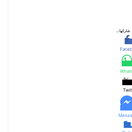
شاركها…
Face
What
Twit
Messe