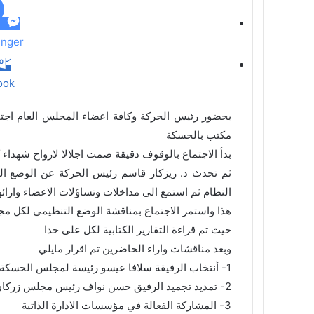
ي
د
nger
ook
بحضور رئيس الحركة وكافة اعضاء المجلس العام اجت
مكتب بالحسكة
بدأ الاجتماع بالوقوف دقيقة صمت اجلالا لارواح شهداء
ثم تحدث د. ريزكار قاسم رئيس الحركة عن الوضع ال
النظام ثم استمع الى مداخلات وتساؤلات الاعضاء وارائ
هذا واستمر الاجتماع بمناقشة الوضع التنظيمي لكل م
حيث تم قراءة التقارير الكتابية لكل على حدا
وبعد مناقشات واراء الحاضرين تم اقرار مايلي
1- أنتخاب الرفيقة سلافا عيسو رئيسة لمجلس الحسكة
2- تمديد تجميد الرفيق حسن نواف رئيس مجلس زركان لمدة شهرين اخرين واحضار تقرير خطي بوضعه التنظيمي
3- المشاركة الفعالة في مؤسسات الادارة الذاتية