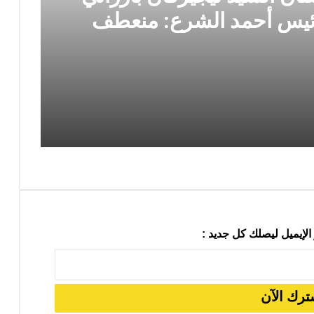
رئيس أحمد الشرع: منعطف
 في الاتجاه الصحيح
زيارة رئيس إقليم كردستان السيد نيجيرفان بارزاني إلى دمشق ولقاؤه الرئيس أحمد الشرع: منعطف سياسي مهم وخطوة في الاتجاه الصحيح
ة في الشرق الأوسط
الإيميل ليصلك كل جديد :
رئيس حركة التجديد الكُردستاني يلتقي السكرتير العام لـ YNDK ويؤكد أهمية الحوار والوحدة الكُردستانية