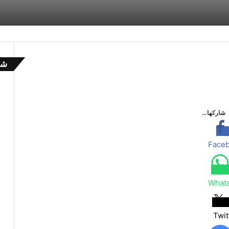
شا
إ
غ
ل
ا
شاركها…
ق
Face
What
Twit