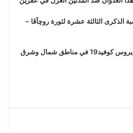
هذا العدوان ضد المدنين العزل في عفرين
بة الذكرى الثالثة عشرة لثورة روچآڤا –
خمسة وفيات و190 إصابة جديدة بفايروس كوفيد19 في مناطق شمال وشرق