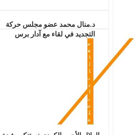
د.منال محمد عضو مجلس حركة
التجديد في لقاء مع آدار برس
م
ق
ا
ل
ا
ت
ذ
ا
ت
ص
ل
ة