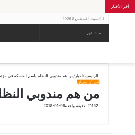
آخر الأخبار
السبت, أغسطس 8 2026
بحث
الوضع
إضافة
مقال
عن
المظلم
عمود
عشوائي
جانبي
الرئيسية
/
اخبار
/
من هم مندوبي النظام باسم الحسكة في مؤ
اخبار
كردستان
من هم مندوبي النظ
2٬452
دقيقة واحدة
2018-01-06