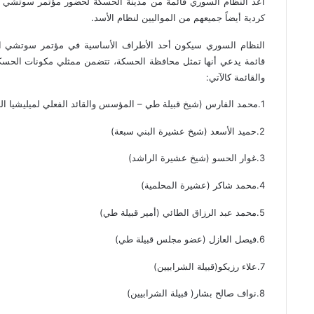
أعد النظام السوري قائمة من مدينة الحسكة لحضور مؤتمر سوتشي وذ
كردية أيضاً جميعهم من المواليين لنظام الأسد.
النظام السوري سيكون أحد الأطراف الأساسية في مؤتمر سوتشي الذي
قائمة يدعي أنها تمثل محافظة الحسكة، تتضمن ممثلي مكونات الحسك
والقائمة كالآتي:
1.محمد الفارس (شيخ قبيلة طي – المؤسس والقائد الفعلي لميليشيا الدفاع الوطني)
2.حميد الأسعد (شيخ عشيرة البني سبعة)
3.غوار الحسو (شيخ عشيرة الراشد)
4.محمد شاكر (عشيرة المحلمية)
5.محمد عبد الرزاق الطائي (أمير قبيلة طي)
6.فيصل العازل (عضو مجلس قبيلة طي)
7.علاء رزيكو(قبيلة الشرابيين)
8.نواف صالح بشار( قبيلة الشرابيين)