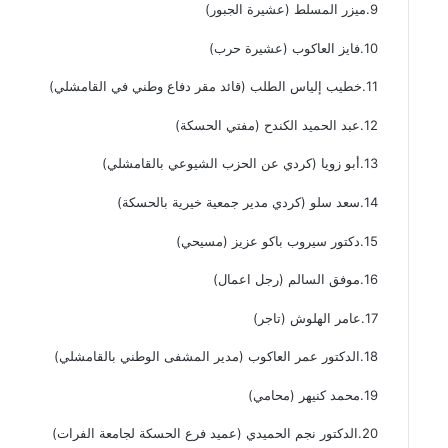
9.ميزر المسلط (عشيرة الجبور)
10.فايز العاكوب (عشيرة حرب)
11.خطيب إلياس الطلب (قائد مقر دفاع وطني في القامشلي)
12.عبد الحميد الكندح (مفتي الحسكة)
13.أبو زويا (كردي عن الحزب الشيوعي بالقامشلي)
14.سعد سلو (كردي مدير جمعية خيرية بالحسكة)
15.دكتور سيروب باكو عزيز (مسيحي)
16.موفق السالم (رجل اعمال)
17.عامر الهلوش (تاجر)
18.الدكتور عمر العاكوب (مدير المشفى الوطني بالقامشلي)
19.محمد كنيهر (محامي)
20.الدكتور نجم الحميدي (عميد فرع الحسكة لجامعة الفرات)