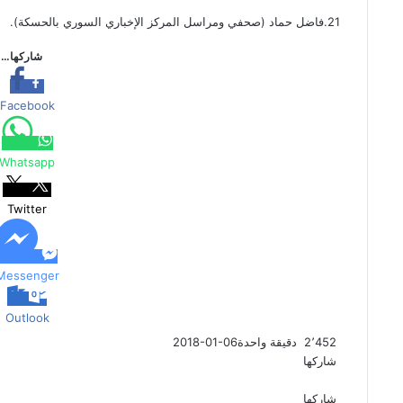
21.فاضل حماد (صحفي ومراسل المركز الإخباري السوري بالحسكة).
شاركها…
Facebook
Whatsapp
Twitter
Messenger
Outlook
2٬452
دقيقة واحدة
2018-01-06
شاركها
ف
ت
م
م
و
ت
ڤ
م
ي
و
ا
ا
ا
ي
ا
ش
شاركها