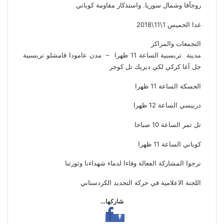
روجآفا وشمال سوريا. واستذكار مقاومة كوباني
غدا الخميس 1\11\2018
التجمعات والمراكز
مدينة تربسبية الساعة 11 ظهرا – مدن عامودا قامشلو تربسبية
جل آغا كركي لكي ديريك تل كوجر
الحسكة الساعة 11 ظهرا
دربيسي الساعة 12 ظهرا
تل تمر الساعة 10 صباحا
كوباني الساعة 11 ظهرا
نرجوا المشاركة الفعالة وفاءا لدماء شهداءنا وثورتنا
اللجنة الاعلامية في حركة التجديد الكردستاني
شاركها…