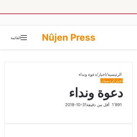
Nûjen Press
الوضع
القائمة
المظلم
الرئيسية
/
اخبار
/
دعوة ونداء
اخبار
كردستان
دعوة ونداء
1٬891
أقل من دقيقة
2018-10-31