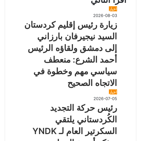
ك
ر
ر
ا
ب
ب
ة
اخبار
م
ر
ع
2026-08-03
ا
ب
زيارة رئيس إقليم كردستان
ل
ر
ب
ا
السيد نيجيرفان بارزاني
ر
ل
ي
ب
إلى دمشق ولقاؤه الرئيس
د
ر
ي
أحمد الشرع: منعطف
د
سياسي مهم وخطوة في
الاتجاه الصحيح
اخبار
2026-07-05
رئيس حركة التجديد
الكُردستاني يلتقي
السكرتير العام لـ YNDK