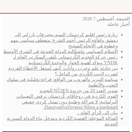
الجمعة, أغسطس 7 2026
أخبار عاجلة
زيارة رئيس إقليم كردستان السيد نيجيرفان بارزاني إلى
دمشق ولقاؤه الرئيس أحمد الشرع: منعطف سياسي مهم
وخطوة في الاتجاه الصحيح
الإسلام السياسي وإشكالية الدولة الحديثة في الشرق الأوسط
رئيس حركة التجديد الكُردستاني يلتقي السكرتير العام لـ
YNDK ويؤكد أهمية الحوار والوحدة الكُردستانية
بين حادثة علم وحرب روايات: كيف تُستغل الأخطاء الفردية
لضرب البيت الكُردي من الداخل؟
سياسة التبرير والهروب من الواقع: قراءة تحليلية في سلوك
النخب والأنظمة
صدور العدد 20 من جريدة NÛJEN التجديد
القوى الكردية في روچآڤاي كُردستان ترفض التعيينات
البرلمانية: لا شراكة وطنية دون تمثيل كردي حقيقي
DaxuyanîyaTevgera Nûjen a kurdistanî:
بيان الى الرأي العام ..
العدالة المؤجلة: القضية الكردية ومدخل بناء الدولة السورية
الحديثة