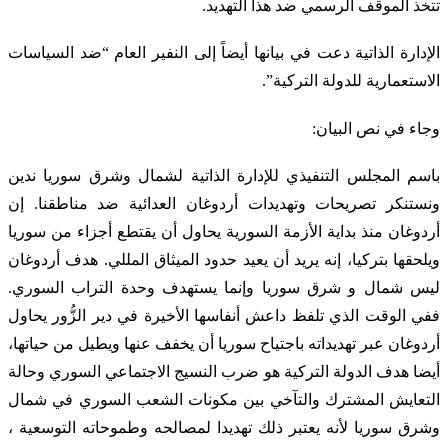
تتخذ الموقف الرسمي ضد هذا التهديد.
الإدارة الذاتية دعت في بيانها أيضاً إلى النفير العام “ضد السياسات
الاستعمارية للدولة التركية”.
وجاء في نص البيان:
باسم المجلس التنفيذي للإدارة الذاتية لشمال وشرق سوريا ندين
ونستنكر تصريحات وتهديدات أردوغان العدائية ضد مناطقنا. إن
أردوغان منذ بداية الأزمة السورية يحاول أن يقتطع أجزاء من سوريا
ويلحقها بتركيا، إنه يريد أن يعيد حدود الميثاق المللي. هدف أردوغان
ليس شمال و شرق سوريا وإنما يستهدف وحدة التراب السوري.
ففي الوقت الذي تلفظ داعش أنفاسها الأخيرة في دير الزُّور يحاول
أردوغان عبر تهديداته باجتياح سوريا أن يخفف عنها ويطيل من حياتها،
أيضا هدف الدولة التركية هو ضرب النسيج الاجتماعي السوري وحالة
التعايش المشترك والتآخي بين مكونات الشعب السوري في شمال
وشرق سوريا لأنه يعتبر ذلك تهديدا لمصالحه وطموحاته التوسعية ،