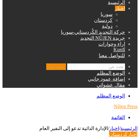
الرئيسية
اخبار
سوريا
كردستان
دولية
حركة التجديد الكُردستاني-سوريا
جريدة NÛJEN التجديد
اراء وحوارات
Kurdî
للتواصل معنا
بحث عن
الوضع المظلم
إضافة عمود جانبي
مقال عشوائي
الوضع المظلم
Nûjen Press
القائمة
الرئيسية
/
اخبار
/
الإدارة الذاتية تدعو إلى النفير العام
اخبار
كردستان