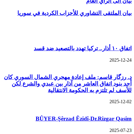
بيان الى الرأي العام
بيان الملتقى التشاوري للأحزاب الكردية في سوريا
مقالات ذات صلة
اتفاق ١٠ أذار.. تركيا تهدد بالتصعيد ضد قسد
2025-12-24
د. رزگار قاسم: ملف إعادة مهجري الشمال السوري كان
أحد بنود اتفاق العاشر من آذار بين عبدي والشرع لكن
للأسف لم تلتزم به الحكومة الانتقالية
2025-12-02
BÛYER-Şêrzad Êzidî-Dr.Rizgar Qasim
2025-07-23