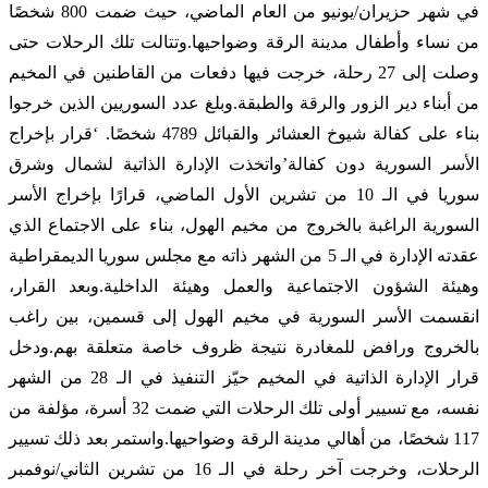
في شهر حزيران/يونيو من العام الماضي، حيث ضمت 800 شخصًا
من نساء وأطفال مدينة الرقة وضواحيها.وتتالت تلك الرحلات حتى
وصلت إلى 27 رحلة، خرجت فيها دفعات من القاطنين في المخيم
من أبناء دير الزور والرقة والطبقة.وبلغ عدد السوريين الذين خرجوا
بناء على كفالة شيوخ العشائر والقبائل 4789 شخصًا. ‘قرار بإخراج
الأسر السورية دون كفالة’واتخذت الإدارة الذاتية لشمال وشرق
سوريا في الـ 10 من تشرين الأول الماضي، قرارًا بإخراج الأسر
السورية الراغبة بالخروج من مخيم الهول، بناء على الاجتماع الذي
عقدته الإدارة في الـ 5 من الشهر ذاته مع مجلس سوريا الديمقراطية
وهيئة الشؤون الاجتماعية والعمل وهيئة الداخلية.وبعد القرار،
انقسمت الأسر السورية في مخيم الهول إلى قسمين، بين راغب
بالخروج ورافض للمغادرة نتيجة ظروف خاصة متعلقة بهم.ودخل
قرار الإدارة الذاتية في المخيم حيّز التنفيذ في الـ 28 من الشهر
نفسه، مع تسيير أولى تلك الرحلات التي ضمت 32 أسرة، مؤلفة من
117 شخصًا، من أهالي مدينة الرقة وضواحيها.واستمر بعد ذلك تسيير
الرحلات، وخرجت آخر رحلة في الـ 16 من تشرين الثاني/نوفمبر