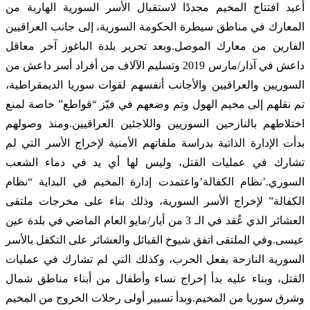
أعيد افتتاح المخيم مجددًا لاستقبال الأسر السورية الهاربة من
المعارك في مناطق سيطرة الحكومة السورية، إلى جانب العراقيين
الفارين من معارك الموصل.وبعد تحرير بلدة الباغوز آخر معاقل
داعش في آذار/مارس 2019 وتسليم الآلاف من أفراد أسر داعش من
السوريين والعراقيين والأجانب أنفسهم لقوات سوريا الديمقراطية،
تم نقلهم إلى مخيم الهول وتم وضعهم في فيّز “قواطع” خاصة لمنع
اختلاطهم بالنازحين السوريين واللاجئين العراقيين.ومنذ وصولهم
بدأت الإدارة الذاتية بدراسة ملفاتهم الأمنية لإخراج الأسر التي لم
تشارك في عمليات القتل، وليس لها أي يد في دماء الشعب
السوري.’نظام الكفالة’واعتمدت إدارة المخيم في البداية “نظام
الكفالة” لإخراج الأسر السورية، وذلك بناء على مخرجات ملتقى
العشائر الذي عُقد في الـ 3 من أيار/مايو العام الماضي في بلدة عين
عيسى.وفي الملتقى اتفق شيوخ القبائل والعشائر على التكفل بالأسر
السورية النازحة بفعل الحرب، وكذلك التي لم تشارك في عمليات
القتل، وبناء عليه بدأ إخراج نساء وأطفال من أبناء مناطق شمال
وشرق سوريا من المخيم.وبدأ تسيير أولى رحلات الخروج من المخيم