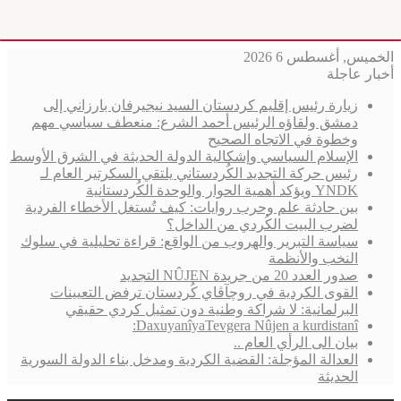
الخميس, أغسطس 6 2026
أخبار عاجلة
زيارة رئيس إقليم كردستان السيد نيجيرفان بارزاني إلى
دمشق ولقاؤه الرئيس أحمد الشرع: منعطف سياسي مهم
وخطوة في الاتجاه الصحيح
الإسلام السياسي وإشكالية الدولة الحديثة في الشرق الأوسط
رئيس حركة التجديد الكُردستاني يلتقي السكرتير العام لـ
YNDK ويؤكد أهمية الحوار والوحدة الكُردستانية
بين حادثة علم وحرب روايات: كيف تُستغل الأخطاء الفردية
لضرب البيت الكُردي من الداخل؟
سياسة التبرير والهروب من الواقع: قراءة تحليلية في سلوك
النخب والأنظمة
صدور العدد 20 من جريدة NÛJEN التجديد
القوى الكردية في روچآڤاي كُردستان ترفض التعيينات
البرلمانية: لا شراكة وطنية دون تمثيل كردي حقيقي
DaxuyanîyaTevgera Nûjen a kurdistanî:
بيان الى الرأي العام ..
العدالة المؤجلة: القضية الكردية ومدخل بناء الدولة السورية
الحديثة