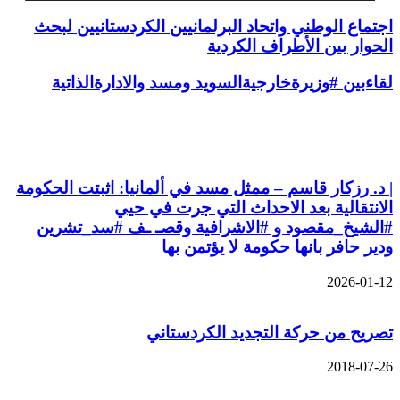
اجتماع الوطني واتحاد البرلمانيين الكردستانيين لبحث
الحوار بين الأطراف الكردية
لقاءبين #وزيرةخارجيةالسويد ومسد والادارةالذاتية
مقالات ذات صلة
| د. رزكار قاسم – ممثل مسد في ألمانيا: اثبتت الحكومة
الانتقالية بعد الاحداث التي جرت في حيي
#الشيخ_مقصود و #الاشرافية وقصـ ـف #سد_تشرين
ودير حافر بانها حكومة لا يؤتمن بها
2026-01-12
تصريح من حركة التجديد الكردستاني
2018-07-26