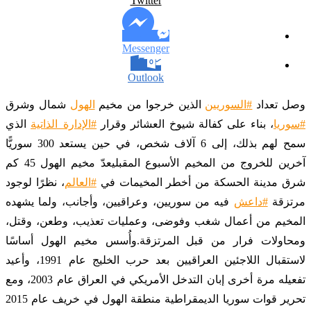
Twitter
Messenger
Outlook
وصل تعداد
#السوريين
الذين خرجوا من مخيم
الهول
شمال وشرق
#سوريا
، بناء على كفالة شيوخ العشائر وقرار
#الإدارة_الذاتية
الذي
سمح لهم بذلك، إلى 6 آلاف شخص، في حين يستعد 300 سوريًّا
آخرين للخروج من المخيم الأسبوع المقبليعدّ مخيم الهول 45 كم
شرق مدينة الحسكة من أخطر المخيمات في
#العالم
، نظرًا لوجود
مرتزقة
#داعش
فيه من سوريين، وعراقيين، وأجانب، ولما يشهده
المخيم من أعمال شغب وفوضى، وعمليات تعذيب، وطعن، وقتل،
ومحاولات فرار من قبل المرتزقة.وأُسس مخيم الهول أساسًا
لاستقبال اللاجئين العراقيين بعد حرب الخليج عام 1991، وأعيد
تفعيله مرة أخرى إبان التدخل الأمريكي في العراق عام 2003، ومع
تحرير قوات سوريا الديمقراطية منطقة الهول في خريف عام 2015