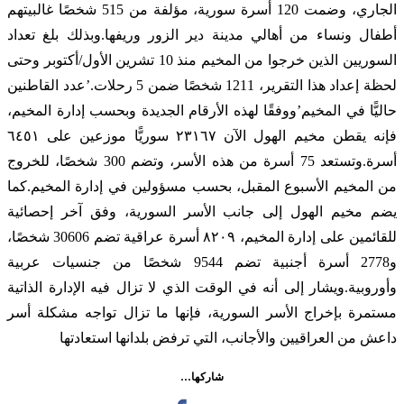
الجاري، وضمت 120 أسرة سورية، مؤلفة من 515 شخصًا غالبيتهم
أطفال ونساء من أهالي مدينة دير الزور وريفها.وبذلك بلغ تعداد
السوريين الذين خرجوا من المخيم منذ 10 تشرين الأول/أكتوبر وحتى
لحظة إعداد هذا التقرير، 1211 شخصًا ضمن 5 رحلات.’عدد القاطنين
حاليًّا في المخيم’ووفقًا لهذه الأرقام الجديدة وبحسب إدارة المخيم،
فإنه يقطن مخيم الهول الآن ٢٣١٦٧ سوريًّا موزعين على ٦٤٥١
أسرة.وتستعد 75 أسرة من هذه الأسر، وتضم 300 شخصًا، للخروج
من المخيم الأسبوع المقبل، بحسب مسؤولين في إدارة المخيم.كما
يضم مخيم الهول إلى جانب الأسر السورية، وفق آخر إحصائية
للقائمين على إدارة المخيم، ٨٢٠٩ أسرة عراقية تضم 30606 شخصًا،
و2778 أسرة أجنبية تضم 9544 شخصًا من جنسيات عربية
وأوروبية.ويشار إلى أنه في الوقت الذي لا تزال فيه الإدارة الذاتية
مستمرة بإخراج الأسر السورية، فإنها ما تزال تواجه مشكلة أسر
داعش من العراقيين والأجانب، التي ترفض بلدانها استعادتها
شاركها…