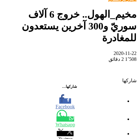
مخيم_الهول.. خروج 6 آلاف
سوريّ و300 آخرين يستعدون
للمغادرة
2020-11-22
1٬508
2 دقائق
شاركها
تويتر
ڤايبر
تيلقرام
واتساب
ماسنجر
ماسنجر
فيسبوك
مشاركة
شاركها…
عبر
البريد
Facebook
Whatsapp