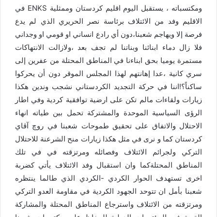
ومكتسباته ، يستقبل اليوم اقليم كردستان وممثلية ENKS في
الاقليم وفد من الائتلاف برئاسة نصر الحريري الذي لم يدع
فرصة إلا ويهاجم شعبنا،دون أي رادع انساني او قومي او وجداني
فلا زال دماء ابنائنا وبناتنا لم تجف بعد ،ولازالت الانتهاكات
مستمرة يوميا بحق ابناءنا في المناطق المحتلة من عفرين إلى
سري كانية ،عدا إهانتهم لهذا المجلس الموقر دون أن يحركوا
ساكناً؟!اننا في حركة التجديد الكردستاني نشجب وندين هكذا
زيارات ولقاءات مالم تكن على ارضية توافقية كردية وفي اطار
الرؤى السياسية الموحدة والمشتركة تحمل بين طياته انهاء
الاحتلال والاتفاق على تحقيق طموحات شعبنا في روچ آڤاي
كردستان كما و نرى في مثل هكذا زيارات منح الشرعنة للاحتلال
التركي ولجرائم الائتلاف وفصائله ومرتزقته في في تلك
المناطق المحتلةكما وان استقبال وفد الائتلاف يأتي كضربة
اخرى تستهدف الحوار الكردي -الكردي الذي طالما ينتظره
شعبنا بأمل ان تتوحد الجهود الكردية في مقاومة العدو التركي
ومرتزقته من الائتلاف واسترجاع المناطق المحتلة والمشاركة