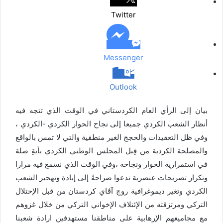
Twitter
Messenger
Outlook
بيان إلى الرأي العام الكردستاني في الوقت الذي تتجه فيه
أنظار الشعب الكردي جميعا إلى نجاح الحوار الكردي -الكردي ،
وفي ظل التعقيدات والحجج الغير منطقية والتي لا تمس بالواقع
والمصلحة الكردية من قِبل المجلس الوطني الكردي بأيةِ صلة
في استمرارية الحوار ونجاحه ،وفي الوقت الذي نسمع فيه مرارا
وتكرار تصريحات عنصرية تدعوا صراحةً إلى إبادة وتهجير الشعب
الكردي وتغير ديموغرافية روچ آڤاي كردستان من قبل الإحتلال
التركي ومرتزقته من الإئتلاف الإخواني التركي من خلال غزوهم
مع مجاميعهم الإرهابية على مناطقنا مستهدفين ارادة شعبنا