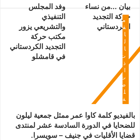
بيان ...من نساء
وفد المجلس
حركة التجديد
التنفيذي
م
الكردستاني
والتشريعي يزور
ق
ا
مكتب حركة
ل
التجديد الكردستاني
ا
في قامشلو
ت
ذ
ا
ت
ص
ل
ة
بالفيديو كلمة كاوا عمر ممثل جمعية ليلون
للضحايا في الدورة السادسة عشر لمنتدى
قضايا الأقليات في جنيف – سويسرا.