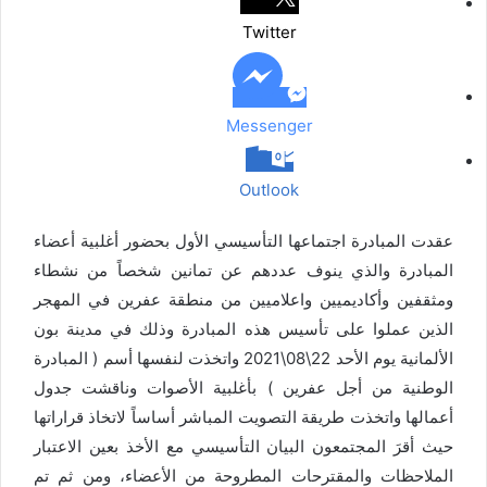
ب
Twitter
ر
ي
د
Messenger
Outlook
عقدت المبادرة اجتماعها التأسيسي الأول بحضور أغلبية أعضاء
المبادرة والذي ينوف عددهم عن تمانين شخصاً من نشطاء
ومثقفين وأكاديميين واعلاميين من منطقة عفرين في المهجر
الذين عملوا على تأسيس هذه المبادرة وذلك في مدينة بون
الألمانية يوم الأحد 22\08\2021 واتخذت لنفسها أسم ( المبادرة
الوطنية من أجل عفرين ) بأغلبية الأصوات وناقشت جدول
أعمالها واتخذت طريقة التصويت المباشر أساساً لاتخاذ قراراتها
حيث أقرَ المجتمعون البيان التأسيسي مع الأخذ بعين الاعتبار
الملاحظات والمقترحات المطروحة من الأعضاء، ومن ثم تم