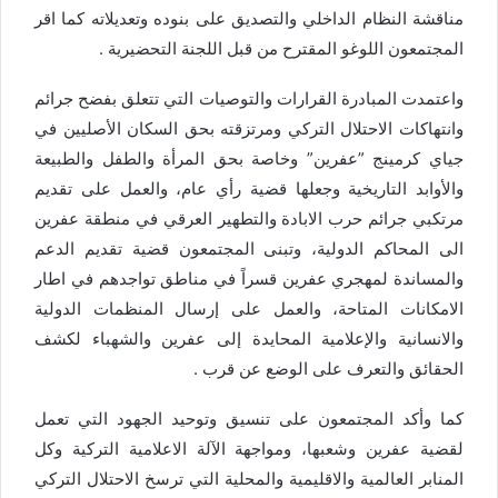
مناقشة النظام الداخلي والتصديق على بنوده وتعديلاته كما اقر
المجتمعون اللوغو المقترح من قبل اللجنة التحضيرية .
واعتمدت المبادرة القرارات والتوصيات التي تتعلق بفضح جرائم
وانتهاكات الاحتلال التركي ومرتزقته بحق السكان الأصليين في
جياي كرمينج ”عفرين” وخاصة بحق المرأة والطفل والطبيعة
والأوابد التاريخية وجعلها قضية رأي عام، والعمل على تقديم
مرتكبي جرائم حرب الابادة والتطهير العرقي في منطقة عفرين
الى المحاكم الدولية، وتبنى المجتمعون قضية تقديم الدعم
والمساندة لمهجري عفرين قسراً في مناطق تواجدهم في اطار
الامكانات المتاحة، والعمل على إرسال المنظمات الدولية
والانسانية والإعلامية المحايدة إلى عفرين والشهباء لكشف
الحقائق والتعرف على الوضع عن قرب .
كما وأكد المجتمعون على تنسيق وتوحيد الجهود التي تعمل
لقضية عفرين وشعبها، ومواجهة الآلة الاعلامية التركية وكل
المنابر العالمية والاقليمية والمحلية التي ترسخ الاحتلال التركي