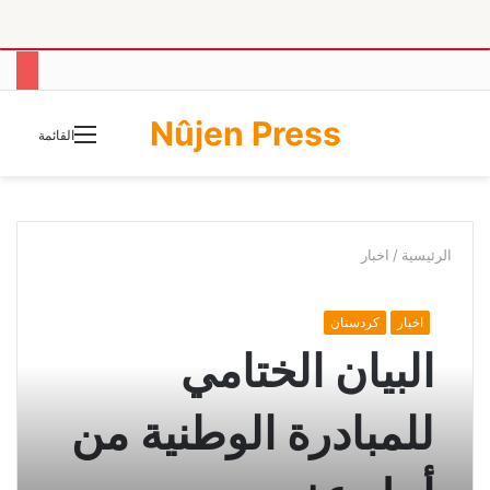
Nûjen Press
الوضع
القائمة
المظلم
الرئيسية
/
اخبار
اخبار
كردستان
البيان الختامي
للمبادرة الوطنية من