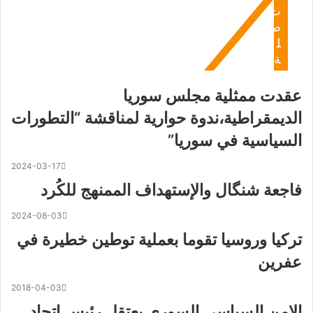
ت
ص
ل
ة
عقدت ممثلية مجلس سوريا
الديمقراطية،ندوة حوارية لمناقشة “التطورات
السياسية في سوريا”
2024-03-17
فاجعة شنگال والإستهداف الممنهج للكُرد
2024-08-03
تركيا وروسيا تقوما بعملية توطين خطيرة في
عفرين
2018-04-03
الامن السياسي السوري بعتقل رئيس اتحاد