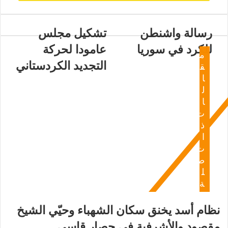
رسالة واشنطن
تشكيل مجلس
للكرد في سوريا
عامودا لحركة
م
التجديد الكردستاني
ق
ا
ل
ا
ت
ذ
ا
ت
ص
ل
ة
نظام أسد يخنق سكان الشهباء وحيّي الشيخ
مقصود والأشرفية في حصار قاسي