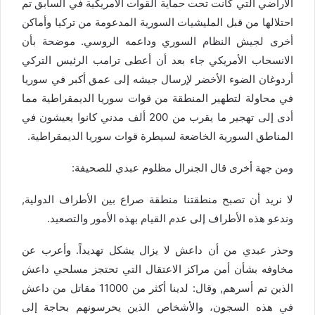
الأراضي التي كانت تحت حماية القوات الأمريكية في السابق تم
احتلالها من قبل المليشيات السورية المدعومة من تركيا وأماكن
أخرى لجيش النظام السوري وداعمه الروسي. موضحة بأن
الانسحاب الأمريكي جاء بعد أن أعطى ترامب الرئيس التركي
أردوغان الضوء الأخضر لإرسال جيشه إلى عمق أكبر في سوريا
في محاولة لتطهير المنطقة من قوات سوريا الديمقراطية مما
أدى إلى تهجير ما يقرب من 200 ألف مدني كانوا يعيشون في
المناطق السورية الخاضعة لسيطرة قوات سوريا الديمقراطية.
ومن جهة أخرى قال الجنرال مظلوم عبدي للصحيفة:
لا نريد أن تصبح منطقتنا منطقة صراع بين الأطراف الدولية,
وندعو هذه الأطراف إلى عدم القيام بهذه الأمور والتصعيد.
وحذر عبدي من أن داعش لا يزال يشكل تهديداً. وأعرب عن
مخاوفه بشأن أمن مراكز الاعتقال التي تحتجز مسلحي داعش
الذين تم أسرهم, وقال: لدينا أكثر من 11000 مقاتل من داعش
في هذه السجون، والأشخاص الذين يحرسونهم بحاجة إلى