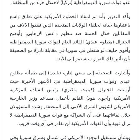
عدو قوات سوريا الديمقراطية (تركيا) لاحتلال جزء من المنطقة.
وأكد التقرير بأنه تم انتقاد الخطوة الأمريكية على نطاق واسع
باعتبارها خيانة لحلفاء الولايات المتحدة الذين فقدوا الآلاف من
المقاتلين خلال الحملة ضد تنظيم داعش الإرهابي, وأوضح
الجنرال (مظلوم عبدي) القائد العام لقوات سوريا الديمقراطية
وأقوى حليف لواشنطن في سوريا في مقابلة نادرة مع الصحيفة
بأن تأثير ذلك القرار سيستمر إلى الأبد.
وأشارت الصحيفة إلى سعي إدارة (بايدن) إلى طمأنة مظلوم
عبدي وقوات سوريا الديمقراطية في الأشهر الأخيرة حيث
أرسلت الجنرال (كينيث ماكنزي) رئيس القيادة المركزية
الأمريكية و(جوي هود) القائم بأعمال مساعد وزير الخارجية
الأمريكي لشؤون الشرق الأدنى إلى المنطقة, وشدد المسؤولان
خلال لقاءاتهما على أن الشراكة مع قوات سوريا الديمقراطية لا
تزال قوية وأن القوات الأمريكية لن تغادر في أي وقت قريب.
وبشأن مستقبل الوجود الأمريكي في شمال وشرق سوريا وفي