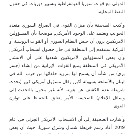
الدولي مع قوات سوريا الديمقراطية بتسيير دوريات في حقول
النفط المحلية.
وأكدت الصحيفة بأن ميزان القوى في الصراع السوري متعدد
الجوانب ويعتمد على الوجود الأمريكي, موضحةً بأن المسؤولين
الأمريكيين يرون أن جيش النظام السوري أو القوات الروسية أو
التركية ستتقدم إلى المنطقة في حال حصول انسحاب أمريكي,
وأن بعض المسؤولين الأمريكيين شددوا على أن الانتشار
الأمريكي في المنطقة يمنع القوات الإيرانية من إنشاء (جسر
بري) من شأنه أن يسمح لها بتزويد حلفائها من حزب الله في
لبنان بالأسلحة بسهولة أكبر, وقال مسؤول أمريكي كبير (تحدث
شريطة عدم الكشف عن هويته لأنه غير مخول بالتحدث إلى
وسائل الإعلام) للصحيفة: الأمر يتعلق بالحفاظ على توازن
القوى.
وأشارت الصحيفة إلى أن الانسحاب الأمريكي الجزئي في عام
2019 أعاد رسم خريطة شمال وشرق سوريا، حيث أن بعض