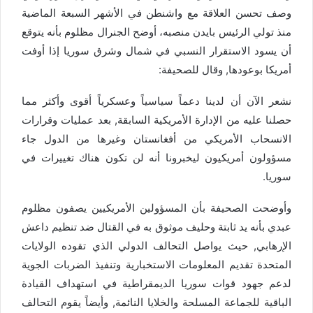
وصف تحسن العلاقة مع واشنطن في الأشهر السبعة الماضية
منذ تولي الرئيس بايدن منصبه، أوضح الجنرال مظلوم بأنه يتوقع
أن يسود الاستقرار النسبي في شمال وشرق سوريا إذا أوفت
أمريكا بوعودها, وقال للصحيفة:
نشعر الآن أن لدينا دعماً سياسياً وعسكرياً أقوى وأكثر مما
حصلنا عليه من الإدارة الأمريكية السابقة, بعد عمليات وقرارات
الانسحاب الأمريكي من أفغانستان وغيرها من الدول جاء
مسؤولون أمريكيون ليخبرونا أنه لن تكون هناك تغييرات في
سوريا.
وأوضحت الصحيفة بأن المسؤولين الأمريكيين يصفون مظلوم
عبدي بأنه يد ثابتة وحليف موثوق به في القتال ضد تنظيم داعش
الإرهابي, حيث يواصل التحالف الدولي الذي تقوده الولايات
المتحدة تقديم المعلومات الاستخبارية وتنفيذ الضربات الجوية
لدعم جهود قوات سوريا الديمقراطية في استهداف القيادة
الباقية للجماعة المسلحة والخلايا النائمة, وأيضاً يقوم التحالف