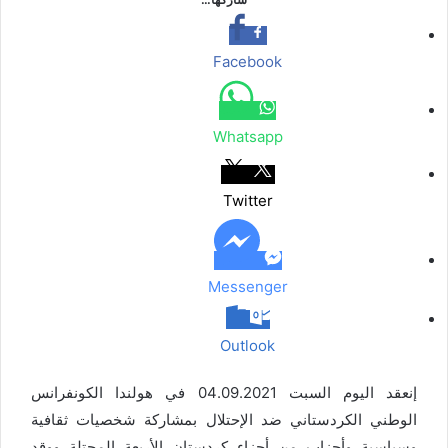
ب
ت
ن
ن
ق
س
ب
ر
و
ر
ج
ج
ا
ر
ك
ر
ك
ر
ر
ا
ب
ة
Facebook
م
ع
ب
ر
Whatsapp
ا
ل
ب
Twitter
ر
ي
د
Messenger
Outlook
إنعقد اليوم السبت 04.09.2021 في هولندا الكونفرانس
الوطني الكردستاني ضد الإحتلال بمشاركة شخصيات ثقافية
وسياسية وأحزاب من أجزاء كردستان الأربعة المحتلة ووقد