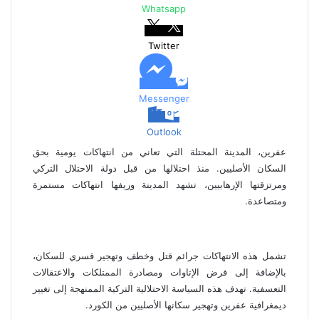
Whatsapp
ب
ر
ا
Twitter
ل
ب
ر
Messenger
ي
د
Outlook
عفرين، المدينة المحتلة التي تعاني من انتهاكات يومية بحق
السكان الأصليين. منذ احتلالها من قبل دولة الاحتلال التركي
ومرتزقتها الإرهابيين، تشهد المدينة وريفها انتهاكات مستمرة
ومتصاعدة.
تشمل هذه الانتهاكات جرائم قتل وخطف وتهجير قسري للسكان،
بالإضافة إلى فرض الإتاوات ومصادرة الممتلكات والاعتقالات
التعسفية. تهدف هذه السياسة الاحتلالية التركية الممنهجة إلى تغيير
ديمغرافية عفرين وتهجير سكانها الأصليين من الكورد.