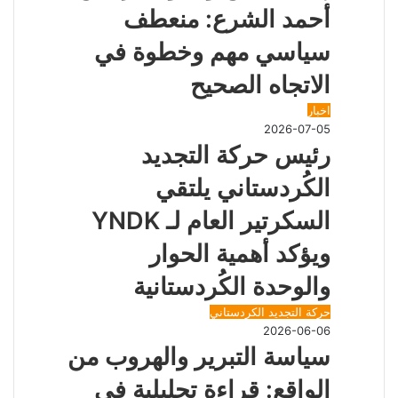
ي
أحمد الشرع: منعطف
د
سياسي مهم وخطوة في
الاتجاه الصحيح
اخبار
2026-07-05
رئيس حركة التجديد
الكُردستاني يلتقي
السكرتير العام لـ YNDK
ويؤكد أهمية الحوار
والوحدة الكُردستانية
حركة التجديد الكردستاني
2026-06-06
سياسة التبرير والهروب من
الواقع: قراءة تحليلية في