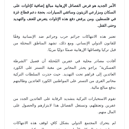
الأمر الجديد هو فرض الفصائل الإرهابية مبالغ إضافية كإتاوات على
السكان ومزارعي الزيتون وسائقي السيارات، بحجة دعم قطاع غزة
في فلسطين. ومن يرفض دفع هذه الإتاوات يتعرض للعنف والتهديد
وحتى القتل.
تعتبر هذه الانتهاكات جرائم حرب وجرائم ضد الإنسانية وفقًا
للقانون الدولي الإنساني. ومع ذلك، تشهد المناطق المحتلة من
قبل تركيا وفصائلها الإرهابية صمتًا دوليًا مريبًا.
أفادت مصادر محلية في عفرين المُحتلة أن فصيل “الشرطة
العسكرية” براجو يحذر المخاتير من مغبة التستر على الكورد
العائدين إلى قراهم تحت التهديد. حيث حذرت السلطات التركية
مخاتير القرى من التستر على المواطنين الكورد العائدين وطالبتهم
بدفع مبالغ مالية.
تقوم الاستخبارات التركية بتشديد الرقابة على العائدين الجدد من
عفرين وتعتقلهم، وتستغل الفصائل هذا لابتزازهم والحصول على
المال منهم.
لم يتحرك المجتمع الدولي بشكل كافٍ لوقف هذه الانتهاكات