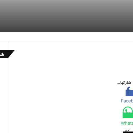
شا
إ
غ
ل
ا
شاركها…
ق
Face
What