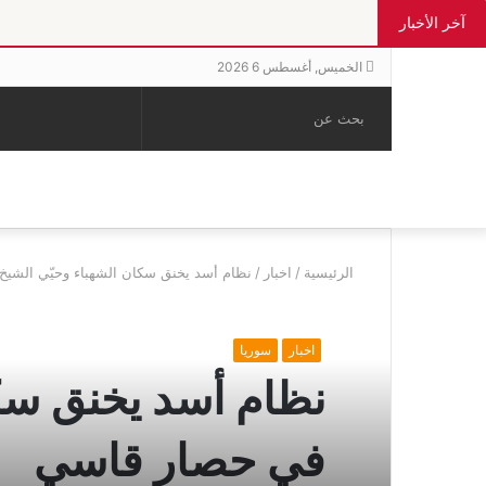
آخر الأخبار
الخميس, أغسطس 6 2026
بحث
الوضع
إضافة
مقال
عن
المظلم
عمود
عشوائي
جانبي
الرئيسية
/
اخبار
/
نظام أسد يخنق سكان الشهباء وحيّي الشي
اخبار
سوريا
نظام أسد يخنق سكا
في حصار قاسي