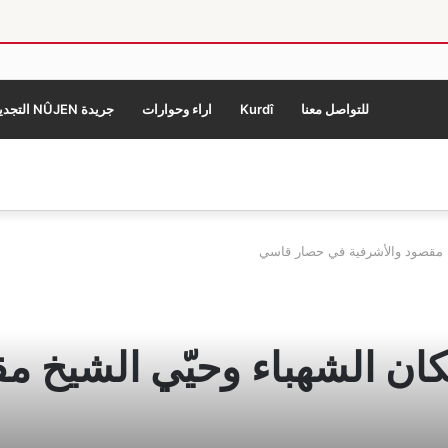
للتواصل معنا
Kurdî
اراء وحوارات
جريدة NÛJEN التجديد
خ مقصود والأشرفية في حصار قاسي
ن الشهباء وحيّي الشيخ م