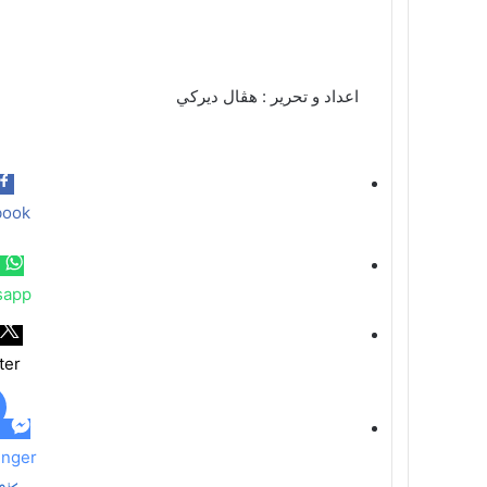
اعداد و تحرير : هڤال ديركي
book
sapp
ter
nger