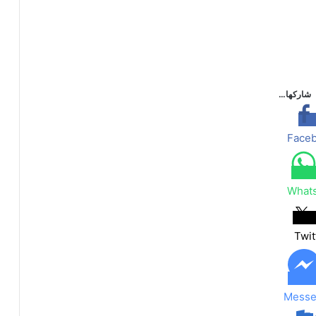
شاركها…
Face
What
Twit
Messe