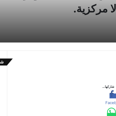
ا مركزية.
شا
إ
غ
ل
ا
شاركها…
ق
Face