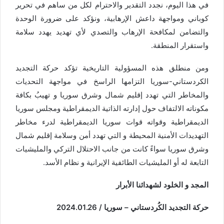
في هذا اليوم، نجدد التقدير والاحترام لكل من ساهم في تحرير
كوباني ومواجهة داعش الإرهابية، ونؤكد على ضرورة الوحدة
والتضامن لمكافحة الإرهاب والتصدي لأي تهديد يهدد سلامة
واستقرار المنطقة.
ومن منطلق هذه المسؤولية التاريخية تؤكد حركة التجديد
الكردستاني-سوريا التزامها الراسخ في مواجهة التحديات
والمخاطر التي تهدد إقليم شمال وشرق سوريا و تهيبُ بكافة
مكوناته الالتفاف حول إدارته الذاتية الديمقراطية ومجلس سوريا
الديمقراطية وقواته قوات سوريا الديمقراطية لدرء مخاطر
التهديدات الأمنية المحيطة و التي تهدد أمن وسلامة إقليم شمال
وشرق سوريا سواءً كانت من جانب الاحتلال التركي والمليشيات
التابعة له أو المليشيات الطائفية الإيرانية و نظام الأسد.
المجد و الخلود لشهدائنا الأبرار
حركة التجديد الكُردستاني – سوريا
/
2024.01.26