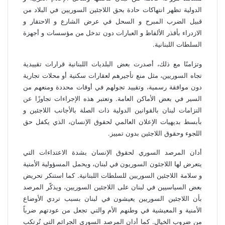
الدولية تظهر انتهاكات حادة بحق اللاجئين السوريين في البلاد من
قبيل الضرب المبرح و السحل في عرض الشارع و الاحتقار و
الازدراء بأقذر الألفاظ و العبارات دون تدخل من مؤسسات و أجهزة
السلطات اللبنانية.
وتزامنًا مع ذلك، أصدرت بعض البلديات اللبنانية قرارات تقييدية
تجاه السوريين، مثل منع تأجيرهم لعقارات سكنية أو محلات تجارية
دون موافقة رسمية، وتقييد تجولهم في أوقات محددة ومنعهم من
السير في بعض الأماكن العامة. وتعتبر هذه الإجراءات تجاوزًا عن
التزامات لبنان بالقوانين الدولية ذات الصلة بالأجانب اللاجئين و
بأبسط بديهيات الإعلان العالمي لحقوق الإنسان، الذي يكفل حق
اللجوء وحقوق اللاجئين بدون تمييز.
أدان المرصد السوري لحقوق الإنسان بشدة الاعتداءات التي
يتعرض لها اللاجئون السوريون في لبنان، ويحمل المسؤولية الأمنية
و سلامة اللاجئين السوريين للسلطات اللبنانية. كما استنكر تحريض
بعض السياسيين في لبنان على اللاجئين السوريين، ويذكّر المرصد
بأن اللاجئين السوريين يعيشون في لبنان بسبب تردي الأوضاع
الأمنية و المعيشية في وطنهم الأم والتي تجعل من عودتهم ضرباً
من ضروب الخيال. كما أدان المرصد السوري الجرائم التي تُرتكب