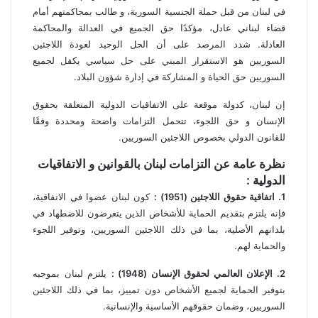
في لبنان من قبل حملة الجنسية السورية، و طالب بمحاكمتهم أمام
قضاء لبناني عادل، مؤكدًا حق الجميع في العدالة والمحاكمة
العادلة. شدد المرصد على أن الحل الوحيد لعودة اللاجئين
السوريين هو الاستقرار المبني على حل سياسي يكفل لجميع
السوريين حق الحياة و المشاركة في إدارة شؤون البلاد.
إن لبنان، كدولة موقعة على الاتفاقيات الدولية المتعلقة بحقوق
الإنسان و حق اللجوء، تتحمل التزامات واضحة ومحددة وفقًا
للقانون الدولي بخصوص اللاجئين السوريين.
نظرة عامة عن التزامات لبنان بالقوانين و الاتفاقيات
الدولية :
1. اتفاقية حقوق اللاجئين (1951) :
كون لبنان عضوا في الاتفاقية،
فإنه يلتزم بتقديم الحماية للأشخاص الذين يتعرضون للاضطهاد في
بلدانهم الأصلية، بما في ذلك اللاجئين السوريين، وتوفير اللجوء
والحماية لهم.
2. الإعلان العالمي لحقوق الإنسان (1948) :
يلتزم لبنان بموجبه
بتوفير الحماية لجميع الأشخاص دون تمييز، بما في ذلك اللاجئين
السوريين، وضمان حقوقهم الأساسية والإنسانية.