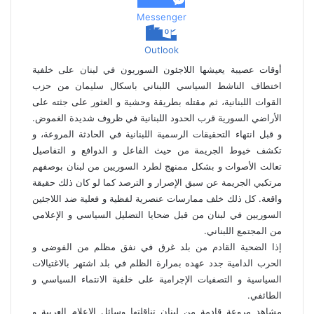
ر
Messenger
ي
د
Outlook
أوقات عصيبة يعيشها اللاجئون السوريون في لبنان على خلفية
اختطاف الناشط السياسي اللبناني باسكال سليمان من حزب
القوات اللبنانية، ثم مقتله بطريقة وحشية و العثور على جثته على
الأراضي السورية قرب الحدود اللبنانية في ظروف شديدة الغموض.
و قبل انتهاء التحقيقات الرسمية اللبنانية في الحادثة المروعة، و
تكشف خيوط الجريمة من حيث الفاعل و الدوافع و التفاصيل
تعالت الأصوات و بشكل ممنهج لطرد السوريين من لبنان بوصفهم
مرتكبي الجريمة عن سبق الإصرار و الترصد كما لو كان ذلك حقيقة
واقعة. كل ذلك خلف ممارسات عنصرية لفظية و فعلية ضد اللاجئين
السوريين في لبنان من قبل ضحايا التضليل السياسي و الإعلامي
من المجتمع اللبناني.
إذا الضحية القادم من بلد غرق في نفق مظلم من الفوضى و
الحرب الدامية جدد عهده بمرارة الظلم في بلد اشتهر بالاغتيالات
السياسية و التصفيات الإجرامية على خلفية الانتماء السياسي و
الطائفي.
مشاهد مروعة قادمة من لبنان تناقلتها وسائل الإعلام العربية و