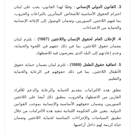
3. القانون الدولي الإنساني :
وفقًا لهذا القانون، يجب على لبنان
احترام الحقوق الأساسية للأشخاص المتأثرين بالنزاعات والحروب،
بما فيهم اللاجئين السوريين، وضمان الوصول إلى الإغاثة الإنسانية
والحماية من الاعتداءات.
4. الإعلان العام لحقوق الإنسان واللاجئين (1967) :
يلتزم لبنان
بضمان حقوق اللاجئين، بما في ذلك حقهم في اللجوء والحماية،
وعدم إعادتهم إلى البلد الذي يتعرضون فيه للاضطهاد.
5. اتفاقية حقوق الطفل (1989) :
تلتزم لبنان بضمان حماية حقوق
الأطفال اللاجئين، بما في ذلك حقوقهم في الرعاية والحماية
والتعليم.
تتعلق هذه الالتزامات بتقديم الحماية والرعاية والدعم للأفراد
الفارين من الاضطهاد والحروب، ينطبق ذلك أيضا على اللاجئين
السوريين، وضمان حقوقهم الأساسية والإنسانية بموجب القوانين
الدولية. يتعين على الحكومة اللبنانية تنفيذ هذه الالتزامات من خلال
تطبيق السياسات والإجراءات المناسبة لحماية اللاجئين وضمان
حياة كريمة لهم داخل أراضيها.