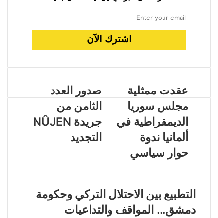
عقدت ممثلية
صدور العدد
مجلس سوريا
الثامن من
الديمقراطية في
جريدة NÛJEN
ألمانيا ندوة
التجديد
حوار سياسي
مقالات ذات صلة
التطبيع بين الاحتلال التركي وحكومة
دمشق… المواقف والتداعيات