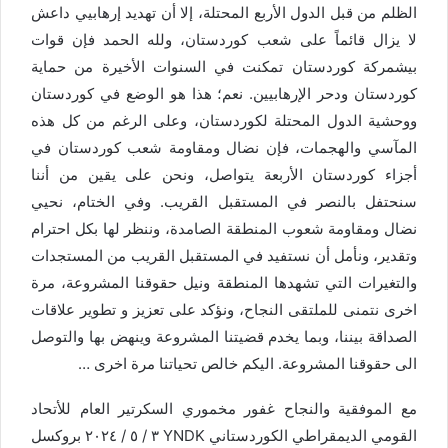
الظلم من قبل الدول الأربع المحتلة، إلا أن تهديد إرهابيي داعش
لا يزال قائماً على شعب كوردستان، ولله الحمد فإن قوات
بيشمركة كوردستان تمكنت في السنوات الأخيرة من حماية
كوردستان ودحر الإرهابيين. نعم؛ هذا هو الوضع في كوردستان
ووحشية الدول المحتلة لكوردستان، وعلى الرغم من كل هذه
المآسي والهجمات، فإن نضال ومقاومة شعب كوردستان في
أجزاء كوردستان الأربعة يتواصل، ونحن على يقين من أننا
سنحتفل بالنصر في المستقبل القريب. وفي الختام، نحيي
نضال ومقاومة شعوب المنطقة الصامدة، وننظر لها بكل احترام
وتقدير، ونأمل أن نستفيد في المستقبل القريب من المستجدات
والتغيرات التي تشهدها المنطقة ونيل حقوقنا المشروعة، مرة
اخرى نتمنى للملتقى النجاح، ونؤكد على تعزيز و تطوير علاقات
الصداقة بيننا، وبما يخدم قضيتنا المشروعة وينهض بها والتوصل
الى حقوقنا المشروعة. اليكم خالص تحياتنا مرة اخرى …
مع الموفقية والنجاح غفور مخموري السكرتير العام للأتحاد
القومي الديمقراطي الكوردستاني YNDK ٣ / ٥ / ٢٠٢٤ بروکسل