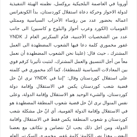
أوروبا في العاصمة البلجيكية بروكسل، نظمته الهيئة التنفيذية
لدولة الاحواز وحركة دعاة استقلال كوردستان، بدأ الكونفرانس
اعماله بحضور عدد من رؤساء الأحزاب السياسية وممثلي
القوميات (الكورد وعرب أحواز والبلوج و كاسبين) الى جانب
عدد من الشخصيات الأجنبية، قدّم السكرتير العام لـ YNDK
غفور مخموري كلمة دعا فيها الشعوب المضطهدة الى العمل
المشترك ، حيث قال: (علينا نحن الشعوب المضطهدة أن نعمل
معاً من أجل التنسيق والعمل المشترك، لنثبت تأثيرنا كرقم قوي
بين المعادلات السياسية للمنطقة)، كما أكد مخموري في كلمته
على استقلال كوردستان وقال: “إننا في YNDK نرى انّ حل
قضية شعب كوردستان يكمن في الاستقلال وإقامة دولة
كوردستان، والشيء الوحيد هو الاستقلال وإقامة الدولة، وعلى
نفس المنوال نرى انّ حل قضية شعوب المنطقة المضطهدة هو
في الاستقلال وإقامة الدولة القومية، أي انّ حل مشكلة شعب
كوردستان و شعوب المنطقة يكمن فقط في الاستقلال واقامة
الدولة، ومن اجل ذلك يجب انْ نتضامن و نتكاتف مع بعضنا
البعض، وهذا نص الكلمة: كلمة غفور مخموري السكرتير العام