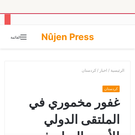
Nûjen Press
الوضع
القائمة
المظلم
الرئيسية
/
اخبار
/
كردستان
كردستان
غفور مخموري في
الملتقى الدولي