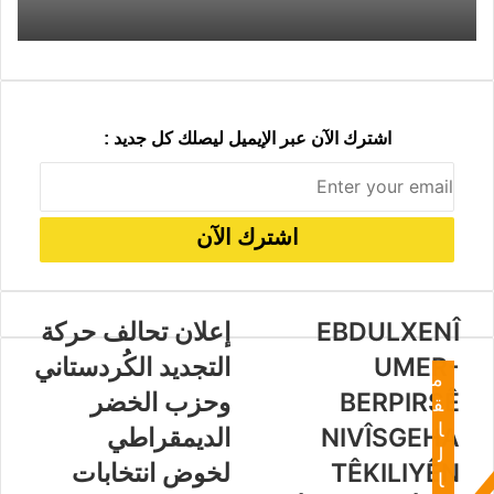
ي
د
اشترك الآن عبر الإيميل ليصلك كل جديد :
EBDULXENÎ
إعلان تحالف حركة
UMER-
التجديد الكُردستاني
م
BERPIRSÊ
وحزب الخضر
ق
ا
NIVÎSGEHA
الديمقراطي
ل
TÊKILIYÊN
لخوض انتخابات
ا