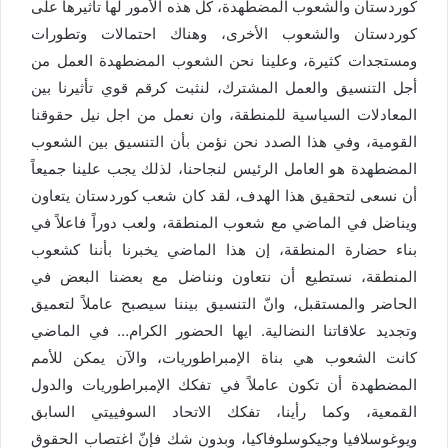
كوردستان والشعوب المضطهدة، كل هذه الأمور لها تأثيرها على
كوردستان والشعوب الأخرى، وهناك احتمالات وتطورات
ومستجدات كثيرة، وعلينا نحن الشعوب المضطهدة العمل من
أجل التنسيق والعمل المشترك، لنثبت كرقم قوي تأثيرنا بين
المعادلات السياسية للمنطقة، وان نعمل من اجل نيل حقوقنا
القومية، وفي هذا الصدد نحن نؤمن بأن التنسيق بين الشعوب
المضطهدة هو العامل الرئيس لنجاحنا، لذلك يجب علينا جميعاً
أن نسعى لتحقيق هذا الهدف، لقد كان شعب كوردستان يتعاون
ويناضل في الماضي مع شعوب المنطقة، ولعب دوراً فاعلاً في
بناء حضارة المنطقة، إن هذا الماضي يخبرنا بأننا كشعوب
المنطقة، نستطيع أن نتعاون ونناضل مع بعضنا البعض في
الحاضر والمستقبل، وانّ التنسيق بيننا سيصبح عاملاً لتعميق
وتجديد علاقاتنا النضالية. ايها الحضور الكرام… في الماضي
كانت الشعوب هي بناة الإمبراطوريات، والآن يمكن للأمم
المضطهدة أن تكون عاملاً في تفكك الإمبراطوريات والدول
القمعية، وكما رأينا، تفكك الاتحاد السوفييتي السابق
ويوغوسلافيا وجيكوسلوفاكيا، وبدون شك فإنّ اغتصاب الحقوق