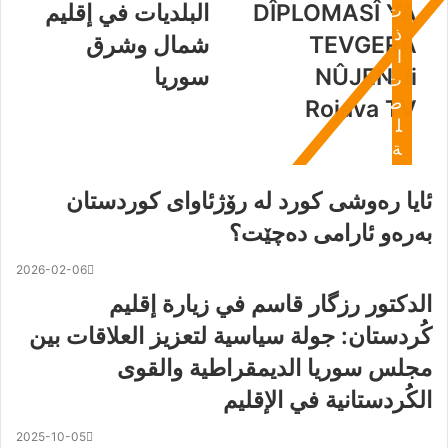
DÎPLOMASÎ YA
البلديات في إقليم
ت
ذ
TEVGERA
شمال وشرق
ا
NÛJEN, li
سوريا
ت
ص
Rojava TV
ل
ة
ئایا رەوشی کورد لە رۆژئاوای کوردستان
بەرەو ئارامی دەچێت؟
2026-02-06
الدكتور رزگار قاسم في زيارة إقليم
كُردستان: جولة سياسية لتعزيز العلاقات بين
مجلس سوريا الديمقراطية والقوى
الكُردستانية في الإقليم
2025-10-05