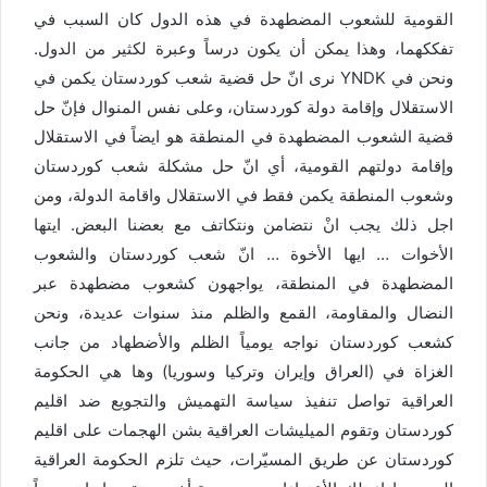
القومية للشعوب المضطهدة في هذه الدول كان السبب في
تفككهما، وهذا يمكن أن يكون درساً وعبرة لكثير من الدول.
ونحن في YNDK نرى انّ حل قضية شعب كوردستان يكمن في
الاستقلال وإقامة دولة كوردستان، وعلى نفس المنوال فإنّ حل
قضية الشعوب المضطهدة في المنطقة هو ايضاً في الاستقلال
وإقامة دولتهم القومية، أي انّ حل مشكلة شعب كوردستان
وشعوب المنطقة يكمن فقط في الاستقلال واقامة الدولة، ومن
اجل ذلك يجب انْ نتضامن ونتكاتف مع بعضنا البعض. ايتها
الأخوات … ايها الأخوة … انّ شعب كوردستان والشعوب
المضطهدة في المنطقة، يواجهون كشعوب مضطهدة عبر
النضال والمقاومة، القمع والظلم منذ سنوات عديدة، ونحن
كشعب كوردستان نواجه يومياً الظلم والأضطهاد من جانب
الغزاة في (العراق وإيران وتركيا وسوريا) وها هي الحكومة
العراقية تواصل تنفيذ سياسة التهميش والتجويع ضد اقليم
كوردستان وتقوم الميليشات العراقية بشن الهجمات على اقليم
كوردستان عن طريق المسيّرات، حيث تلزم الحكومة العراقية