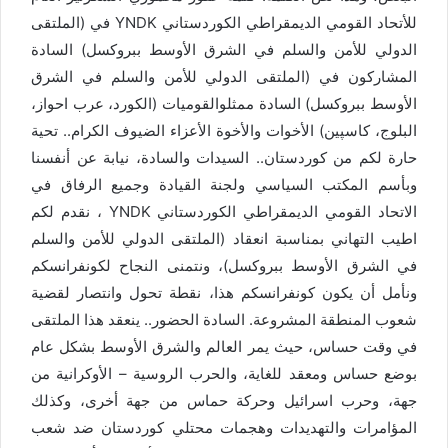
للأتحاد القومي الديمقراطي الكوردستاني YNDK في (الملتقى
الدولي للأمن والسلم في الشرق الأوسط ببروكسل) السادة
المشاركون في (الملتقى الدولي للأمن والسلم في الشرق
الأوسط ببروكسل) السادة ممثلوالقوميات (الكورد، عرب احواز،
البلوج، كاسپین) الأخوات والأخوة الأعزاء الضيوف الكرام.. تحية
حارة لكم من كوردستان.. السيدات والسادة، نيابة عن أنفسنا
وبأسم المكتب السياسي ولجنة القيادة وجميع الرفاق في
الاتحاد القومي الديمقراطي الكوردستاني YNDK ، نقدم لكم
اطيب التهاني بمناسبة انعقاد (الملتقى الدولي للأمن والسلم
في الشرق الأوسط ببروكسل)، ونتمنى النجاح لكونفرانسكم
ونأمل أن يكون كونفرانسكم هذا، نقطة تحول وانتصار لقضية
شعوب المنطقة المشروعة. السادة الحضور.. ينعقد هذا الملتقى
في وقت حساس، حيث يمر العالم والشرق الأوسط بشكل عام
بوضع حساس ومعقد للغاية، والحرب الروسية – الأوكرانية من
جهة، وحرب اسرائيل وحركة حماس من جهة أخرى، وكذلك
المؤامرات والتهديدات وهجمات محتلي كوردستان ضد شعب