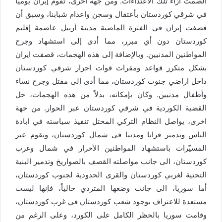
الصمت ازاء تلك الأعتداءات. ومن جهة أخرى، تقوم إيران يومياً
في شرقي كوردستان بأعتقال وسجن واعدام شبابنا، وسبق أن
قصفت إيران في الفترة الماضية مدينة أربيل عاصمة إقليم
كوردستان دون أي مبرر، مما أدى إلى استشهاد وجرح
المواطنين المدنيين. وبالإضافة إلى هذه الهجمات، قصفت ايران
بشكل متكرر قواعد ومقرات قوات احرار شرقي كوردستان
داخل اراضي جنوب كوردستان، مما أدى إلى مقتل وجرح نساء
وأطفال مدنيين. وكان بإمكانه، بدلاً من هذه الهجمات، حل
القضية الكوردية في شرقي كوردستان عبر الحوار. من جهة
اخرى، يواصل النظام التركي المحتل تنفيذ سياسته في ابادة
الناس وتدمير قرانا ومدننا في شمال كوردستان، وتقوم عبر
المسيّرات باستشهاد المواطنين الأحرار في شمال وغرب
كوردستان، الى جانب مواصلته القصف بالصواريخ وتدمير البنية
التحتية لغربي كوردستان والقرى الحدودية لجنوب كوردستان،
أما سوريا، الی جانب وضعها المتردي حالياً، فإنها ليست
مستعدة للاعتراف بوجود شعب كوردستان في غرب كوردستان،
وقامت سوريا بالحظر الكامل على الكورد، وعلى الرغم من