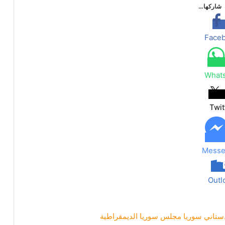
شاركها…
Face
What
Twit
Messe
Outl
دستاني
سوريا
مجلس سوريا الديمقراطية