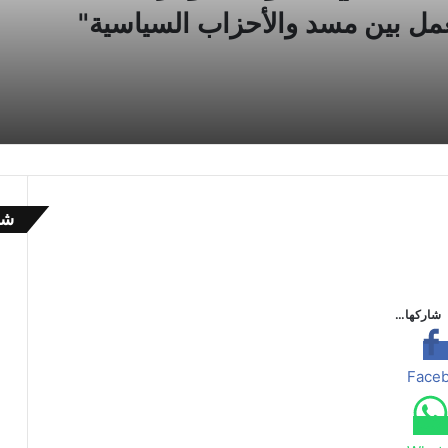
مل بين مسد والأحزاب السياسية"
شا
إ
غ
ل
ا
شاركها…
ق
Face