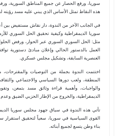
سوريا، ورفع الحصار عن جميع المناطق السورية، ورفض أ
هذه النقاط تمثل الأساس الذي يبني عليه مسد رؤيته 
في الجانب الآخر من الندوة، دار نقاش مستفيض بين 
سوريا الديمقراطية وكيفية تحقيق الحل السوري للأزم
العمل بالدستور الحالي وإعلان مبادئ دستورية توافق
العنصرية السابقة، وتشكيل مجلس عسكري.
اختتمت الندوة بجملة من التوصيات والمقترحات، م
المنطقة، ولعب دورها السياسي والاجتماعي والثقافي
والواجبات، وأهمية قراءة وثائق مسد بتمعن، وتق
الديمقراطية، والخروج من الإطار الحزبي الضيق وعدم ا
تأتي هذه الندوة في سياق جهود مجلس سوريا الديمق
القوى السياسية في سوريا، سعياً لتحقيق استقرار س
بناء وطن يتسع لجميع أبنائه.