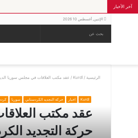
آخر الأخبار
الإثنين, أغسطس 10 2026
بحث
الوضع
إضافة
مقال
عن
المظلم
عمود
عشوائي
جانبي
الرئيسية
/
Kurdî
/
عقد مكتب العلاقات في مجلس سوريا الديمق
Kurdî
اخبار
حركة التجديد الكردستاني
سوريا
كردس
عقد مكتب العلاقات
حركة التجديد الكر