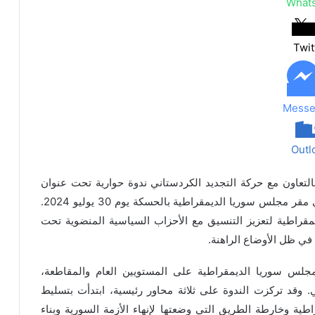
What
Twit
Messe
Outl
تعاون مع حركة التجديد الكردستاني ندوة حوارية تحت عنوان
“سبل تطوير العمل بين مسد والأحزاب السياسية”، في مقر مجلس سوريا الديمقراطية بالحسكة يوم 30 يوليو 2024.
قراطية لتعزيز التنسيق مع الأحزاب السياسية المنضوية تحت
 في ظل الأوضاع الراهنة.
لس سوريا الديمقراطية على المستويين العام والمقاطعة،
. وقد تركزت الندوة على ثلاثة محاور رئيسية، ابتدأت بتسليط
ية وخارطة الطريق التي وضعتها لإنهاء الأزمة السورية وبناء