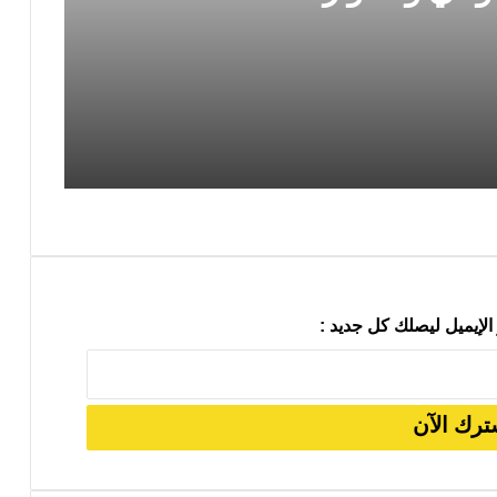
ت معركة الوعي والحوار
زيارة رئيس إقليم كردستان السيد نيجيرفان بارزاني إلى دمشق ولقاؤه الرئيس أحمد الشرع: منعطف سياسي مهم وخطوة في الاتجاه الصحيح
الإيميل ليصلك كل جديد :
ة في الشرق الأوسط