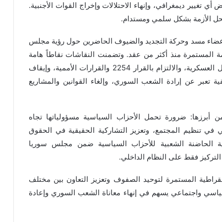
ي تغيير ديمغرافي، وإنهاء الاحتلالات وإخراج القوات الأجنبية.
لحل الأزمة بشكل سلمي ومستدام.
أعضاء مسد وحركة التجديد والضيوف الحاضرين حول رؤية مجلس
ة المستمرة منذ أكثر من عقد. وتضمنت النقاشات نقاطاً هامة
مثل: الحل السوري السوري عبر الحوار، ورفض الحلول العسكرية، والالتزام بالقرار 2254 والقرارات الأممية، وإيقاف
ية تعبر عن إرادة الشعب السوري، وإلغاء القوانين والمشاريع
ن أبرزها: ضرورة تحمل الأحزاب السياسية مسؤولياتها تجاه
 في تنظيم المجتمع، وتعزيز التشاركية الحقيقية في الحقوق
وية الحاضنة الشعبية للأحزاب السياسية ضمن مجلس سوريا
لتركيز فقط على النظام الداخلي.
راطية المستمرة لتوحيد الصفوف وتعزيز التعاون بين مختلف
ياسي واجتماعي يسهم في إنهاء معاناة الشعب السوري وإعادة