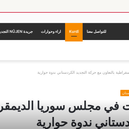
للتواصل معنا
Kurdî
اراء وحوارات
جريدة NÛJEN التجديد
راطية بالتعاون مع حركة التجديد الكردستاني ندوة حوارية
تان
 في مجلس سوريا الديمقرا
دستاني ندوة حوارية